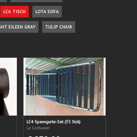
LC6 TISCH
LOTA SOFA
GHT EILEEN GRAY
TULIP CHAIR
LC4 Spanngurte-Set (35 Stck)
Le Corbusier