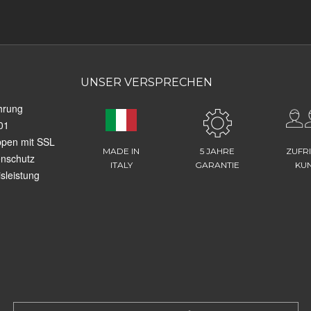
UNSER VERSPRECHEN
hrung
01
ppen mit SSL
MADE IN
5 JAHRE
ZUFR
enschutz
ITALY
GARANTIE
KU
sleistung