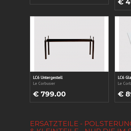
€ 4
LC6 Untergestell
LC6 Gla
Le Corbusier
Le Corb
€ 799.00
€ 8
ERSATZTEILE - POLSTERUN