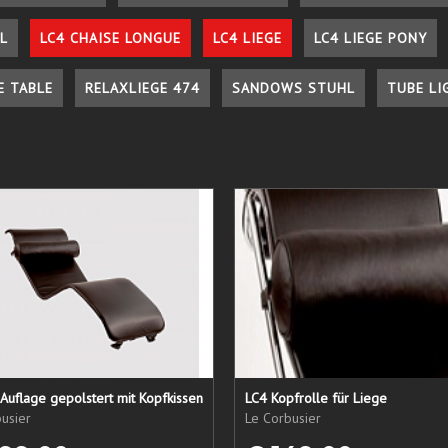
L
LC4 CHAISE LONGUE
LC4 LIEGE
LC4 LIEGE PONY
E TABLE
RELAXLIEGE 474
SANDOWS STUHL
TUBE LI
Auflage gepolstert mit Kopfkissen
LC4 Kopfrolle für Liege
usier
Le Corbusier