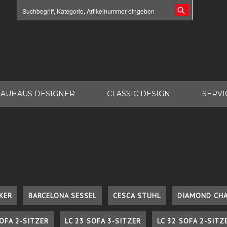
AUHAUS DESIGNER
CLASSIC DESIGN
SERVI
KER
BARCELONA SESSEL
CESCA STUHL
DIAMOND CHA
SOFA 2-SITZER
LC 23 SOFA 3-SITZER
LC 32 SOFA 2-SITZ