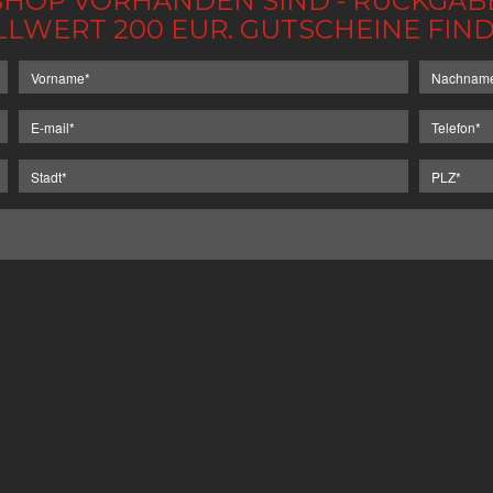
IM SHOP VORHANDEN SIND - RÜCKGA
LLWERT 200 EUR. GUTSCHEINE FI