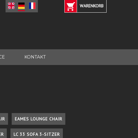
WARENKORB
CE
KONTAKT
IR
EAMES LOUNGE CHAIR
ER
LC 33 SOFA 3-SITZER