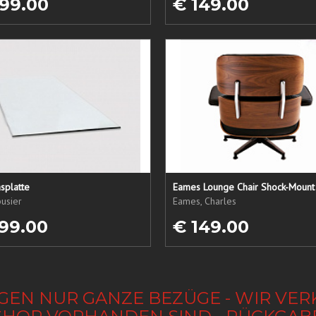
99.00
€ 149.00
splatte
Eames Lounge Chair Shock-Mount
usier
Eames, Charles
99.00
€ 149.00
GEN NUR GANZE BEZÜGE - WIR VER