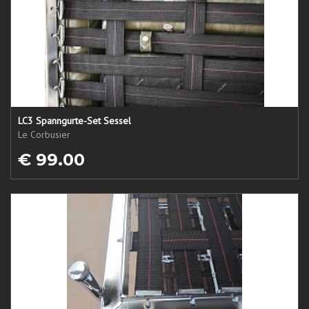
LC3 Spanngurte-Set Sessel
Le Corbusier
€ 99.00