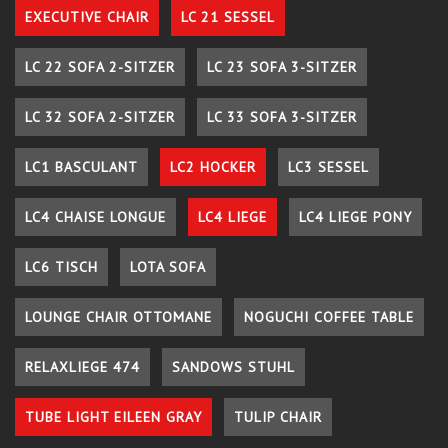
EXECUTIVE CHAIR
LC 21 SESSEL
LC 22 SOFA 2-SITZER
LC 23 SOFA 3-SITZER
LC 32 SOFA 2-SITZER
LC 33 SOFA 3-SITZER
LC1 BASCULANT
LC2 HOCKER
LC3 SESSEL
LC4 CHAISE LONGUE
LC4 LIEGE
LC4 LIEGE PONY
LC6 TISCH
LOTA SOFA
LOUNGE CHAIR OTTOMANE
NOGUCHI COFFEE TABLE
RELAXLIEGE 474
SANDOWS STUHL
TUBE LIGHT EILEEN GRAY
TULIP CHAIR