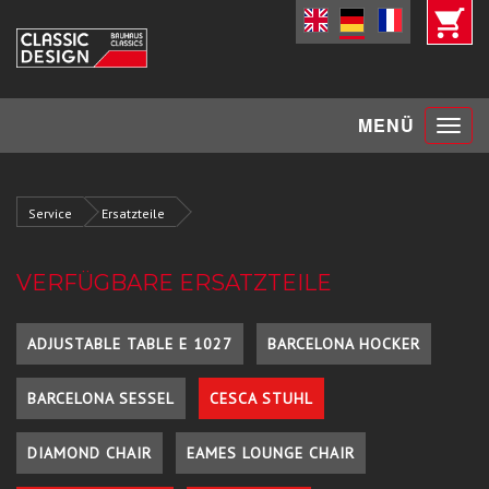
Toggle
MENÜ
navigat
Service
Ersatzteile
VERFÜGBARE ERSATZTEILE
ADJUSTABLE TABLE E 1027
BARCELONA HOCKER
BARCELONA SESSEL
CESCA STUHL
DIAMOND CHAIR
EAMES LOUNGE CHAIR