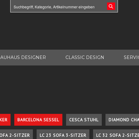
AUHAUS DESIGNER
CLASSIC DESIGN
SERVI
KER
BARCELONA SESSEL
CESCA STUHL
DIAMOND CHA
SOFA 2-SITZER
LC 23 SOFA 3-SITZER
LC 32 SOFA 2-SITZ