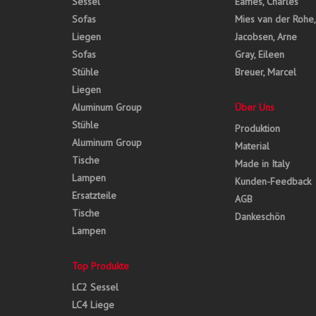
Sessel
Eames, Charles
Sofas
Mies van der Rohe
Liegen
Jacobsen, Arne
Sofas
Gray, Eileen
Stühle
Breuer, Marcel
Liegen
Aluminum Group
Über Uns
Stühle
Produktion
Aluminum Group
Material
Tische
Made in Italy
Lampen
Kunden-Feedback
Ersatzteile
AGB
Tische
Dankeschön
Lampen
Top Produkte
LC2 Sessel
LC4 Liege