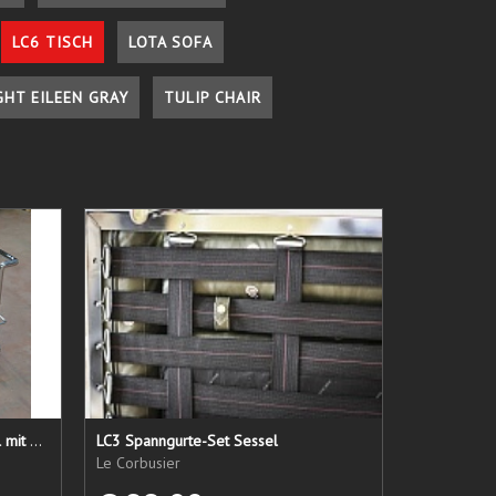
LC6 TISCH
LOTA SOFA
GHT EILEEN GRAY
TULIP CHAIR
LC 21 Sessel nur das Untergestell mit elastischen Straps
LC3 Spanngurte-Set Sessel
Le Corbusier