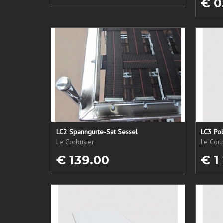
€ 0
LC2 Spanngurte-Set Sessel
LC3 Pol
Le Corbusier
Le Corb
€ 139.00
€ 1