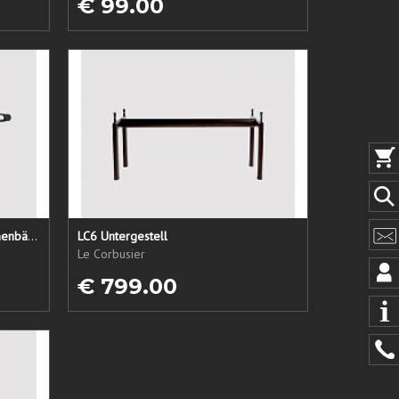
€ 99.00
LC1 Ersatzsitz + Rücken + Armlehnenbänder
LC6 Untergestell
Le Corbusier
€ 799.00