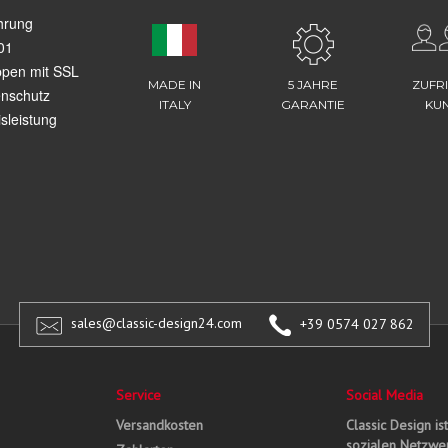
hrung
01
ppen mit SSL
MADE IN
5 JAHRE
ZUFR
enschutz
ITALY
GARANTIE
KU
sleistung
sales@classic-design24.com
+39 0574 027 862
Service
Social Media
Versandkosten
Classic Design is
sozialen Netzwer