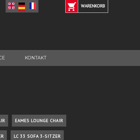
WARENKORB
CE
KONTAKT
IR
EAMES LOUNGE CHAIR
ER
LC 33 SOFA 3-SITZER