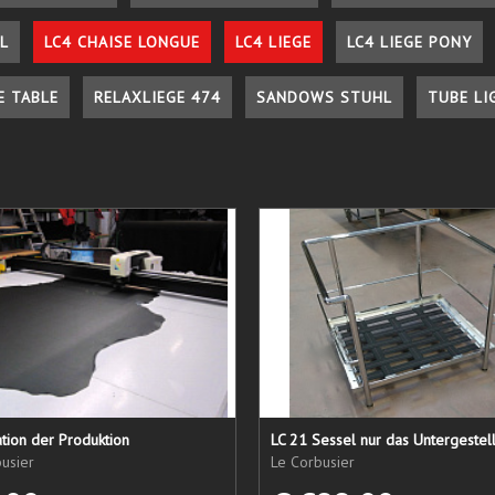
L
LC4 CHAISE LONGUE
LC4 LIEGE
LC4 LIEGE PONY
E TABLE
RELAXLIEGE 474
SANDOWS STUHL
TUBE LI
tion der Produktion
usier
Le Corbusier