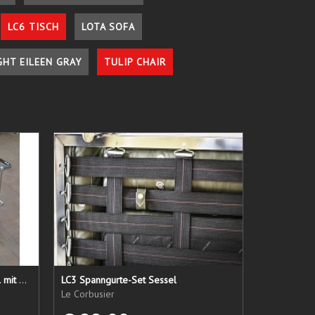
LC6 TISCH
LOTA SOFA
GHT EILEEN GRAY
TULIP CHAIR
LC 21 Sessel nur das Untergestell mit elastischen Straps
LC3 Spanngurte-Set Sessel
Le Corbusier