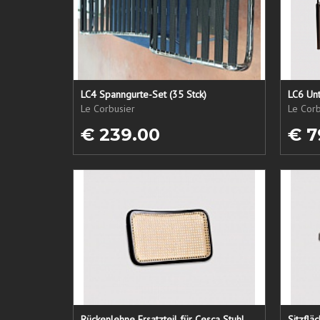
LC4 Spanngurte-Set (35 Stck)
LC6 Unt
Le Corbusier
Le Corb
€ 239.00
€ 7
Rückenlehne Ersatzteil für Cesca Stuhl
Sitzflä