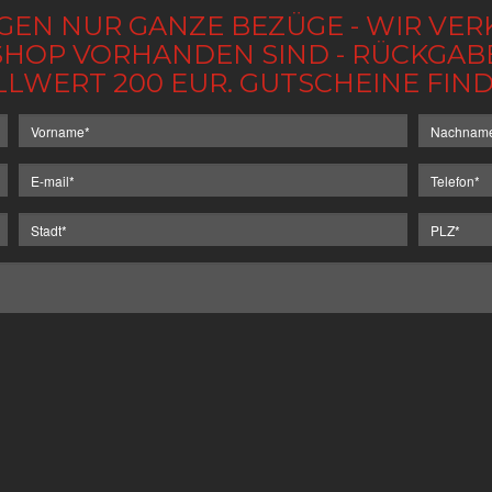
GEN NUR GANZE BEZÜGE - WIR VER
IM SHOP VORHANDEN SIND - RÜCKGA
LLWERT 200 EUR. GUTSCHEINE FI