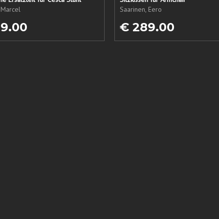
 Marcel
Saarinen, Eero
19.00
€ 289.00