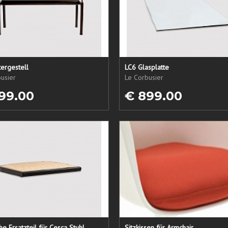
ergestell
LC6 Glasplatte
usier
Le Corbusier
99.00
€ 899.00
che Ersatzteil für Cesca Stuhl
Sitzkissen für Armchair