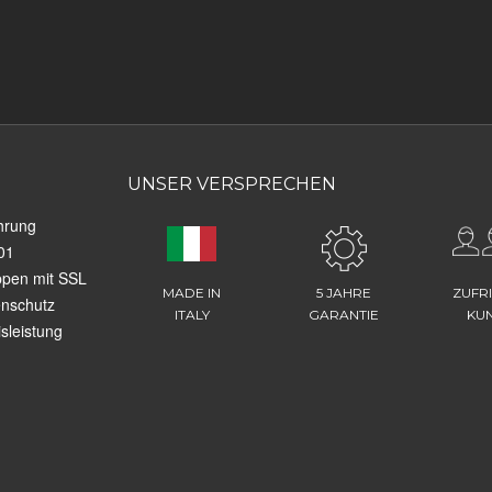
UNSER VERSPRECHEN
hrung
01
ppen mit SSL
MADE IN
5 JAHRE
ZUFR
enschutz
ITALY
GARANTIE
KU
sleistung