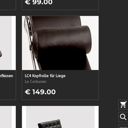
€ 99.00
pfkissen
LC4 Kopfrolle für Liege
Le Corbusier
€ 149.00