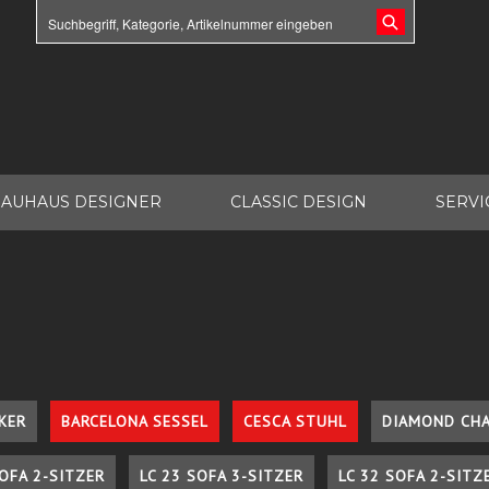
AUHAUS DESIGNER
CLASSIC DESIGN
SERVI
KER
BARCELONA SESSEL
CESCA STUHL
DIAMOND CHA
SOFA 2-SITZER
LC 23 SOFA 3-SITZER
LC 32 SOFA 2-SITZ