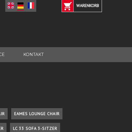
WARENKORB
CE
KONTAKT
IR
EAMES LOUNGE CHAIR
ER
LC 33 SOFA 3-SITZER