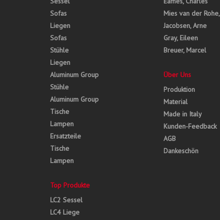
Sessel
Eames, Charles
Sofas
Mies van der Rohe
Liegen
Jacobsen, Arne
Sofas
Gray, Eileen
Stühle
Breuer, Marcel
Liegen
Aluminum Group
Über Uns
Stühle
Produktion
Aluminum Group
Material
Tische
Made in Italy
Lampen
Kunden-Feedback
Ersatzteile
AGB
Tische
Dankeschön
Lampen
Top Produkte
LC2 Sessel
LC4 Liege