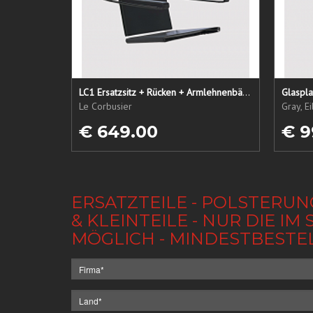
LC1 Ersatzsitz + Rücken + Armlehnenbänder
Glaspla
Le Corbusier
Gray, E
€ 649.00
€ 9
ERSATZTEILE - POLSTERUN
& KLEINTEILE - NUR DIE 
MÖGLICH - MINDESTBESTE