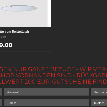
tte vom Beistelltisch
ileen
9.00
GEN NUR GANZE BEZÜGE - WIR VER
IM SHOP VORHANDEN SIND - RÜCKGA
LLWERT 200 EUR. GUTSCHEINE FI