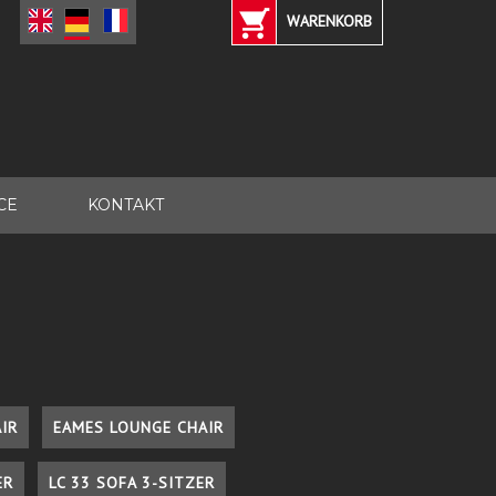
WARENKORB
CE
KONTAKT
IR
EAMES LOUNGE CHAIR
ER
LC 33 SOFA 3-SITZER