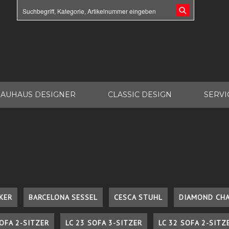
AUHAUS DESIGNER
CLASSIC DESIGN
SERVI
KER
BARCELONA SESSEL
CESCA STUHL
DIAMOND CHA
SOFA 2-SITZER
LC 23 SOFA 3-SITZER
LC 32 SOFA 2-SITZ