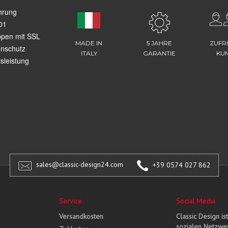
hrung
01
ppen mit SSL
MADE IN
5 JAHRE
ZUFR
enschutz
ITALY
GARANTIE
KU
sleistung
sales@classic-design24.com
+39 0574 027 862
Service
Social Media
Versandkosten
Classic Design is
sozialen Netzwer