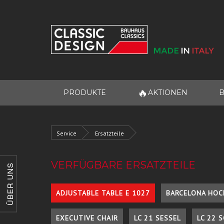
🔥
PRODUKTE
AKTIONEN
B
Service
Ersatzteile
VERFÜGBARE ERSATZTEILE
ÜBER UNS
ADJUSTABLE TABLE E 1027
BARCELONA HOC
EXECUTIVE CHAIR
LC 21 SESSEL
LC 22 