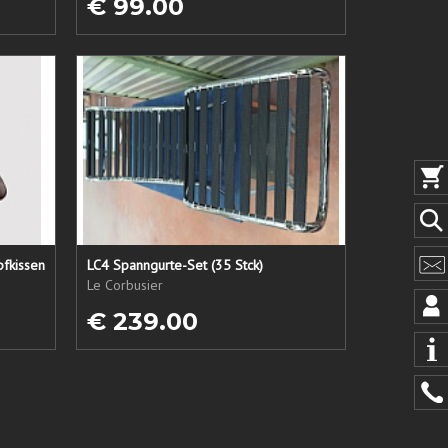
€ 99.00
pfkissen
LC4 Spanngurte-Set (35 Stck)
Le Corbusier
€ 239.00