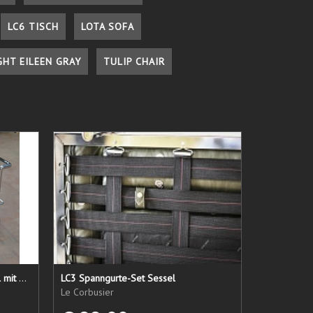
LC6 TISCH
LOTA SOFA
GHT EILEEN GRAY
TULIP CHAIR
LC 21 Sessel nur das Untergestell mit elastischen Straps
LC3 Spanngurte-Set Sessel
Le Corbusier