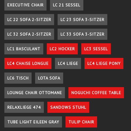
EXECUTIVE CHAIR
LC 21 SESSEL
LC 22 SOFA 2-SITZER
LC 23 SOFA 3-SITZER
LC 32 SOFA 2-SITZER
LC 33 SOFA 3-SITZER
LC1 BASCULANT
LC2 HOCKER
LC3 SESSEL
LC4 CHAISE LONGUE
LC4 LIEGE
LC4 LIEGE PONY
LC6 TISCH
LOTA SOFA
LOUNGE CHAIR OTTOMANE
NOGUCHI COFFEE TABLE
RELAXLIEGE 474
SANDOWS STUHL
TUBE LIGHT EILEEN GRAY
TULIP CHAIR