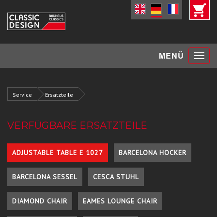
Toggle
MENÜ
navigat
Service
Ersatzteile
VERFÜGBARE ERSATZTEILE
ADJUSTABLE TABLE E 1027
BARCELONA HOCKER
BARCELONA SESSEL
CESCA STUHL
DIAMOND CHAIR
EAMES LOUNGE CHAIR