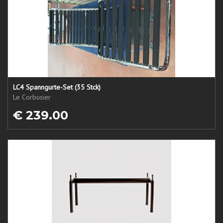
LC4 Spanngurte-Set (35 Stck)
Le Corbusier
€ 239.00