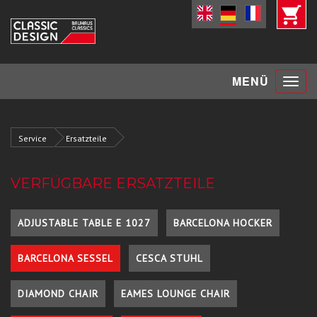
Toggle
MENÜ
navigat
Service
Ersatzteile
VERFÜGBARE ERSATZTEILE
ADJUSTABLE TABLE E 1027
BARCELONA HOCKER
BARCELONA SESSEL
CESCA STUHL
DIAMOND CHAIR
EAMES LOUNGE CHAIR