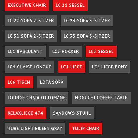
EXECUTIVE CHAIR
LC 21 SESSEL
LC 22 SOFA 2-SITZER
LC 23 SOFA 3-SITZER
LC 32 SOFA 2-SITZER
LC 33 SOFA 3-SITZER
LC1 BASCULANT
LC2 HOCKER
LC3 SESSEL
LC4 CHAISE LONGUE
LC4 LIEGE
LC4 LIEGE PONY
LC6 TISCH
LOTA SOFA
LOUNGE CHAIR OTTOMANE
NOGUCHI COFFEE TABLE
RELAXLIEGE 474
SANDOWS STUHL
TUBE LIGHT EILEEN GRAY
TULIP CHAIR