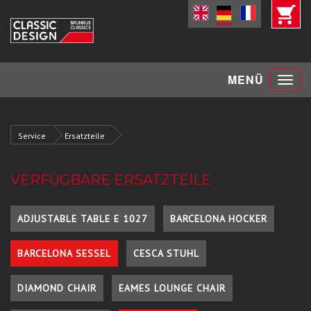
Toggle
MENÜ
navigat
Service
Ersatzteile
VERFÜGBARE ERSATZTEILE
ADJUSTABLE TABLE E 1027
BARCELONA HOCKER
BARCELONA SESSEL
CESCA STUHL
DIAMOND CHAIR
EAMES LOUNGE CHAIR