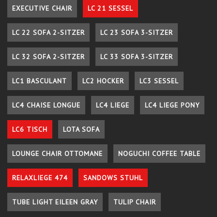
EXECUTIVE CHAIR
LC 21 SESSEL
LC 22 SOFA 2-SITZER
LC 23 SOFA 3-SITZER
LC 32 SOFA 2-SITZER
LC 33 SOFA 3-SITZER
LC1 BASCULANT
LC2 HOCKER
LC3 SESSEL
LC4 CHAISE LONGUE
LC4 LIEGE
LC4 LIEGE PONY
LC6 TISCH
LOTA SOFA
LOUNGE CHAIR OTTOMANE
NOGUCHI COFFEE TABLE
RELAXLIEGE 474
SANDOWS STUHL
TUBE LIGHT EILEEN GRAY
TULIP CHAIR