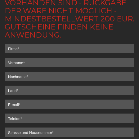
VORHANDEN SIND - RÜCKGABE
DER WARE NICHT MÖGLICH -
MINDESTBESTELLWERT 200 EUR.
GUTSCHEINE FINDEN KEINE
ANWENDUNG.