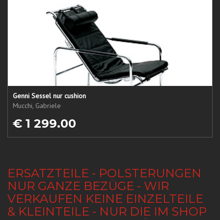
Genni Sessel nur cushion
Mucchi, Gabriele
€ 1 299.00
ERSATZTEILE - POLSTERUNGEN
NUR GANZE BEZÜGE - WIR
VERKAUFEN KEINE EINZELTEILE
& KLEINTEILE - NUR DIE IM SHOP