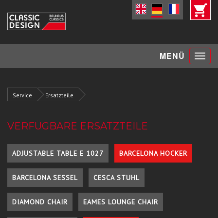
Toggle
MENÜ
navigat
Service
Ersatzteile
VERFÜGBARE ERSATZTEILE
ADJUSTABLE TABLE E 1027
BARCELONA HOCKER
BARCELONA SESSEL
CESCA STUHL
DIAMOND CHAIR
EAMES LOUNGE CHAIR