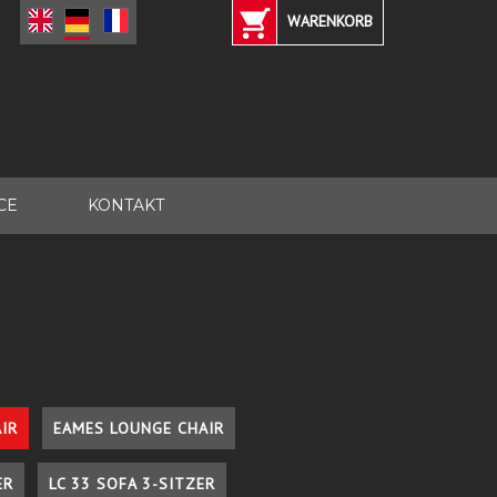
WARENKORB
CE
KONTAKT
IR
EAMES LOUNGE CHAIR
ER
LC 33 SOFA 3-SITZER