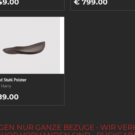
49.00
€ 799.00
 Stuhl Polster
, Harry
89.00
GEN NUR GANZE BEZÜGE - WIR VER