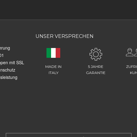
UNSER VERSPRECHEN
hrung
01
ppen mit SSL
MADE IN
5 JAHRE
ZUFR
enschutz
ITALY
GARANTIE
KU
sleistung