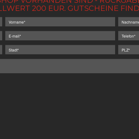
IM SHOP VORHANDEN SIND - RÜCKGA
LLWERT 200 EUR. GUTSCHEINE FI