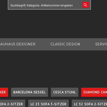
AUHAUS DESIGNER
CLASSIC DESIGN
SERVI
KER
BARCELONA SESSEL
CESCA STUHL
DIAMOND CHA
SOFA 2-SITZER
LC 23 SOFA 3-SITZER
LC 32 SOFA 2-SITZ