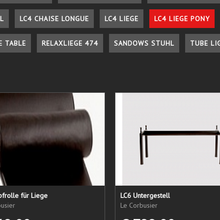
L
LC4 CHAISE LONGUE
LC4 LIEGE
LC4 LIEGE PONY
E TABLE
RELAXLIEGE 474
SANDOWS STUHL
TUBE LI
frolle für Liege
LC6 Untergestell
usier
Le Corbusier