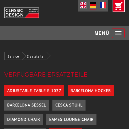
Toggle
MENÜ
navigat
Service
Ersatzteile
VERFÜGBARE ERSATZTEILE
ADJUSTABLE TABLE E 1027
BARCELONA HOCKER
BARCELONA SESSEL
CESCA STUHL
DIAMOND CHAIR
EAMES LOUNGE CHAIR