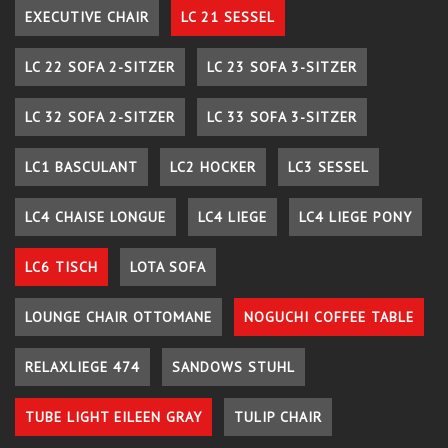
EXECUTIVE CHAIR
LC 21 SESSEL
LC 22 SOFA 2-SITZER
LC 23 SOFA 3-SITZER
LC 32 SOFA 2-SITZER
LC 33 SOFA 3-SITZER
LC1 BASCULANT
LC2 HOCKER
LC3 SESSEL
LC4 CHAISE LONGUE
LC4 LIEGE
LC4 LIEGE PONY
LC6 TISCH
LOTA SOFA
LOUNGE CHAIR OTTOMANE
NOGUCHI COFFEE TABLE
RELAXLIEGE 474
SANDOWS STUHL
TUBE LIGHT EILEEN GRAY
TULIP CHAIR