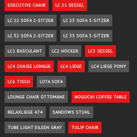
EXECUTIVE CHAIR
LC 21 SESSEL
LC 22 SOFA 2-SITZER
LC 23 SOFA 3-SITZER
LC 32 SOFA 2-SITZER
LC 33 SOFA 3-SITZER
LC1 BASCULANT
LC2 HOCKER
LC3 SESSEL
LC4 CHAISE LONGUE
LC4 LIEGE
LC4 LIEGE PONY
LC6 TISCH
LOTA SOFA
LOUNGE CHAIR OTTOMANE
NOGUCHI COFFEE TABLE
RELAXLIEGE 474
SANDOWS STUHL
TUBE LIGHT EILEEN GRAY
TULIP CHAIR