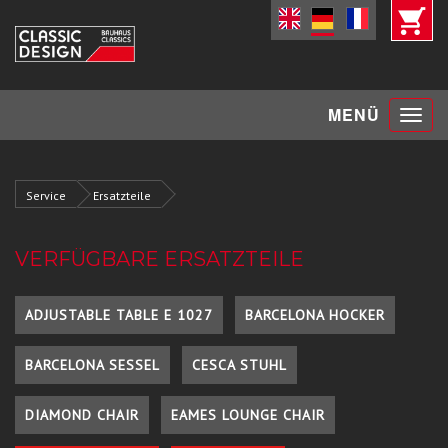
Toggle
MENÜ
navigat
Service
Ersatzteile
VERFÜGBARE ERSATZTEILE
ADJUSTABLE TABLE E 1027
BARCELONA HOCKER
BARCELONA SESSEL
CESCA STUHL
DIAMOND CHAIR
EAMES LOUNGE CHAIR