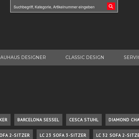
AUHAUS DESIGNER
CLASSIC DESIGN
SERVI
KER
BARCELONA SESSEL
CESCA STUHL
DIAMOND CHA
SOFA 2-SITZER
LC 23 SOFA 3-SITZER
LC 32 SOFA 2-SITZ