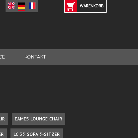
WARENKORB
CE
KONTAKT
IR
EAMES LOUNGE CHAIR
ER
LC 33 SOFA 3-SITZER