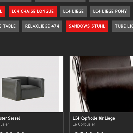
L
LC4 CHAISE LONGUE
LC4 LIEGE
LC4 LIEGE PONY
E TABLE
RELAXLIEGE 474
SANDOWS STUHL
TUBE LI
ster Sessel
LC4 Kopfrolle für Liege
usier
Le Corbusier