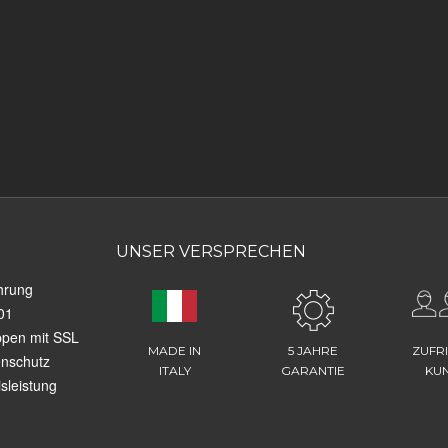
UNSER VERSPRECHEN
hrung
01
ppen mit SSL
MADE IN
5 JAHRE
ZUFR
enschutz
ITALY
GARANTIE
KU
sleistung