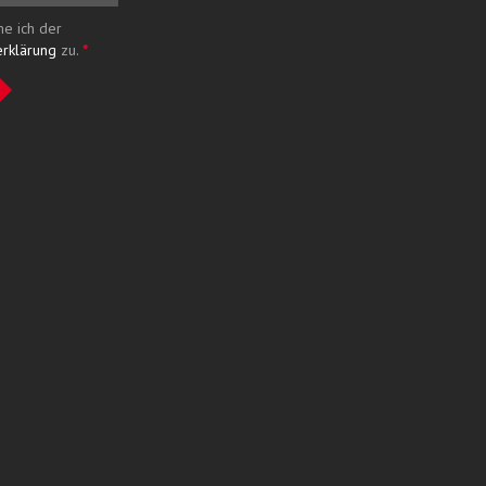
me ich der
erklärung
zu.
*