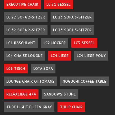
EXECUTIVE CHAIR
LC 21 SESSEL
LC 22 SOFA 2-SITZER
LC 23 SOFA 3-SITZER
LC 32 SOFA 2-SITZER
LC 33 SOFA 3-SITZER
LC1 BASCULANT
LC2 HOCKER
LC3 SESSEL
LC4 CHAISE LONGUE
LC4 LIEGE
LC4 LIEGE PONY
LC6 TISCH
LOTA SOFA
LOUNGE CHAIR OTTOMANE
NOGUCHI COFFEE TABLE
RELAXLIEGE 474
SANDOWS STUHL
TUBE LIGHT EILEEN GRAY
TULIP CHAIR