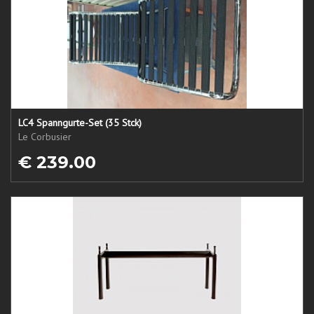
LC4 Spanngurte-Set (35 Stck)
Le Corbusier
€ 239.00