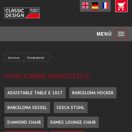
Toggle
MENÜ
navigat
Service
Ersatzteile
VERFÜGBARE ERSATZTEILE
ADJUSTABLE TABLE E 1027
BARCELONA HOCKER
BARCELONA SESSEL
CESCA STUHL
DIAMOND CHAIR
EAMES LOUNGE CHAIR