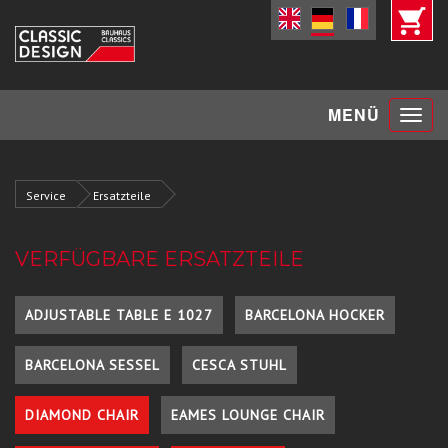
Toggle
MENÜ
navigat
Service
Ersatzteile
VERFÜGBARE ERSATZTEILE
ADJUSTABLE TABLE E 1027
BARCELONA HOCKER
BARCELONA SESSEL
CESCA STUHL
DIAMOND CHAIR
EAMES LOUNGE CHAIR