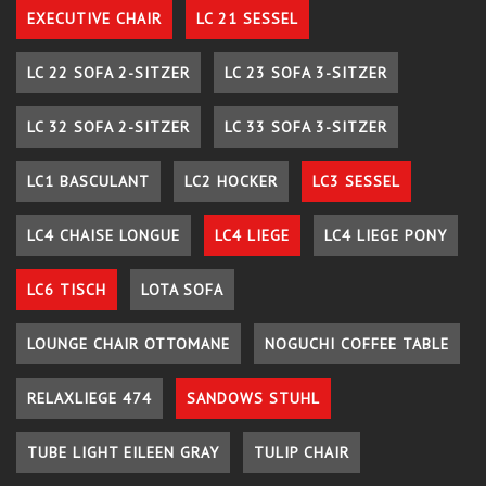
EXECUTIVE CHAIR
LC 21 SESSEL
LC 22 SOFA 2-SITZER
LC 23 SOFA 3-SITZER
LC 32 SOFA 2-SITZER
LC 33 SOFA 3-SITZER
LC1 BASCULANT
LC2 HOCKER
LC3 SESSEL
LC4 CHAISE LONGUE
LC4 LIEGE
LC4 LIEGE PONY
LC6 TISCH
LOTA SOFA
LOUNGE CHAIR OTTOMANE
NOGUCHI COFFEE TABLE
RELAXLIEGE 474
SANDOWS STUHL
TUBE LIGHT EILEEN GRAY
TULIP CHAIR