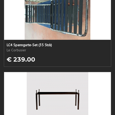
LC4 Spanngurte-Set (35 Stck)
Le Corbusier
€ 239.00