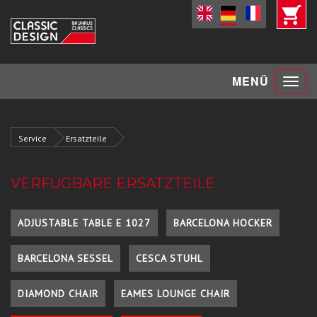
Toggle
MENÜ
navigat
Service
Ersatzteile
VERFÜGBARE ERSATZTEILE
ADJUSTABLE TABLE E 1027
BARCELONA HOCKER
BARCELONA SESSEL
CESCA STUHL
DIAMOND CHAIR
EAMES LOUNGE CHAIR