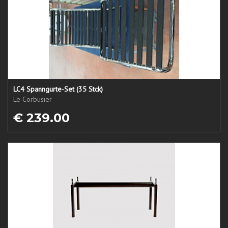
LC4 Spanngurte-Set (35 Stck)
Le Corbusier
€ 239.00