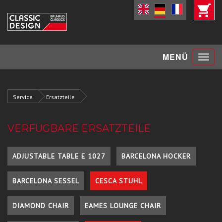
Toggle
MENÜ
navigat
Service
Ersatzteile
VERFÜGBARE ERSATZTEILE
ADJUSTABLE TABLE E 1027
BARCELONA HOCKER
BARCELONA SESSEL
CESCA STUHL
DIAMOND CHAIR
EAMES LOUNGE CHAIR