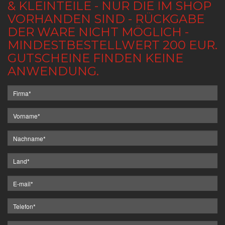
& KLEINTEILE - NUR DIE IM SHOP
VORHANDEN SIND - RÜCKGABE
DER WARE NICHT MÖGLICH -
MINDESTBESTELLWERT 200 EUR.
GUTSCHEINE FINDEN KEINE
ANWENDUNG.