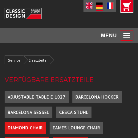
Toggle
MENÜ
navigat
Service
Ersatzteile
VERFÜGBARE ERSATZTEILE
ADJUSTABLE TABLE E 1027
BARCELONA HOCKER
BARCELONA SESSEL
CESCA STUHL
DIAMOND CHAIR
EAMES LOUNGE CHAIR