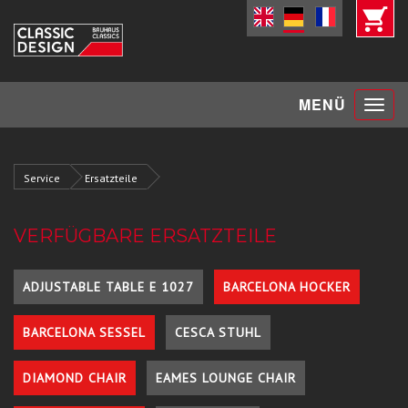
Toggle
MENÜ
navigat
Service
Ersatzteile
VERFÜGBARE ERSATZTEILE
ADJUSTABLE TABLE E 1027
BARCELONA HOCKER
BARCELONA SESSEL
CESCA STUHL
DIAMOND CHAIR
EAMES LOUNGE CHAIR