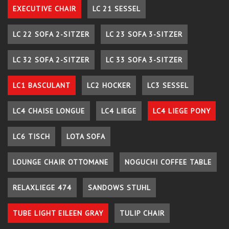
EXECUTIVE CHAIR
LC 21 SESSEL
LC 22 SOFA 2-SITZER
LC 23 SOFA 3-SITZER
LC 32 SOFA 2-SITZER
LC 33 SOFA 3-SITZER
LC1 BASCULANT
LC2 HOCKER
LC3 SESSEL
LC4 CHAISE LONGUE
LC4 LIEGE
LC4 LIEGE PONY
LC6 TISCH
LOTA SOFA
LOUNGE CHAIR OTTOMANE
NOGUCHI COFFEE TABLE
RELAXLIEGE 474
SANDOWS STUHL
TUBE LIGHT EILEEN GRAY
TULIP CHAIR