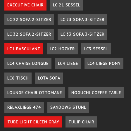
EXECUTIVE CHAIR
LC 21 SESSEL
LC 22 SOFA 2-SITZER
LC 23 SOFA 3-SITZER
LC 32 SOFA 2-SITZER
LC 33 SOFA 3-SITZER
LC1 BASCULANT
LC2 HOCKER
LC3 SESSEL
LC4 CHAISE LONGUE
LC4 LIEGE
LC4 LIEGE PONY
LC6 TISCH
LOTA SOFA
LOUNGE CHAIR OTTOMANE
NOGUCHI COFFEE TABLE
RELAXLIEGE 474
SANDOWS STUHL
TUBE LIGHT EILEEN GRAY
TULIP CHAIR