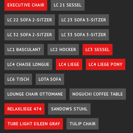
EXECUTIVE CHAIR
LC 21 SESSEL
LC 22 SOFA 2-SITZER
LC 23 SOFA 3-SITZER
LC 32 SOFA 2-SITZER
LC 33 SOFA 3-SITZER
LC1 BASCULANT
LC2 HOCKER
LC3 SESSEL
LC4 CHAISE LONGUE
LC4 LIEGE
LC4 LIEGE PONY
LC6 TISCH
LOTA SOFA
LOUNGE CHAIR OTTOMANE
NOGUCHI COFFEE TABLE
RELAXLIEGE 474
SANDOWS STUHL
TUBE LIGHT EILEEN GRAY
TULIP CHAIR