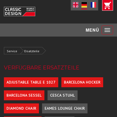
Toggle
MENÜ
navigat
Service
Ersatzteile
VERFÜGBARE ERSATZTEILE
ADJUSTABLE TABLE E 1027
BARCELONA HOCKER
BARCELONA SESSEL
CESCA STUHL
DIAMOND CHAIR
EAMES LOUNGE CHAIR