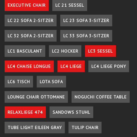
EXECUTIVE CHAIR
LC 21 SESSEL
LC 22 SOFA 2-SITZER
LC 23 SOFA 3-SITZER
LC 32 SOFA 2-SITZER
LC 33 SOFA 3-SITZER
LC1 BASCULANT
LC2 HOCKER
LC3 SESSEL
LC4 CHAISE LONGUE
LC4 LIEGE
LC4 LIEGE PONY
LC6 TISCH
LOTA SOFA
LOUNGE CHAIR OTTOMANE
NOGUCHI COFFEE TABLE
RELAXLIEGE 474
SANDOWS STUHL
TUBE LIGHT EILEEN GRAY
TULIP CHAIR