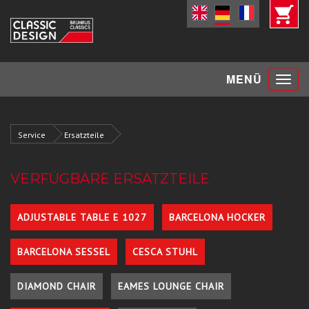
Toggle
MENÜ
navigat
Service
Ersatzteile
VERFÜGBARE ERSATZTEILE
ADJUSTABLE TABLE E 1027
BARCELONA HOCKER
BARCELONA SESSEL
CESCA STUHL
DIAMOND CHAIR
EAMES LOUNGE CHAIR