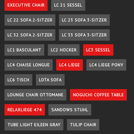
EXECUTIVE CHAIR
LC 21 SESSEL
LC 22 SOFA 2-SITZER
LC 23 SOFA 3-SITZER
LC 32 SOFA 2-SITZER
LC 33 SOFA 3-SITZER
LC1 BASCULANT
LC2 HOCKER
LC3 SESSEL
LC4 CHAISE LONGUE
LC4 LIEGE
LC4 LIEGE PONY
LC6 TISCH
LOTA SOFA
LOUNGE CHAIR OTTOMANE
NOGUCHI COFFEE TABLE
RELAXLIEGE 474
SANDOWS STUHL
TUBE LIGHT EILEEN GRAY
TULIP CHAIR