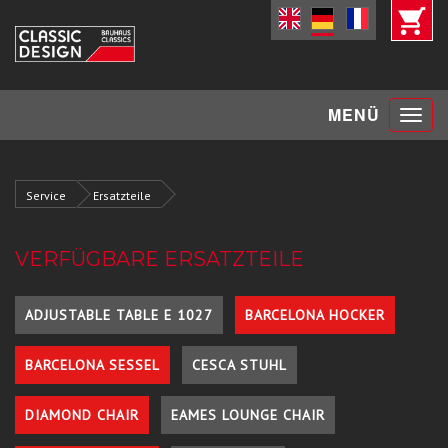
Toggle
MENÜ
navigat
Service
Ersatzteile
VERFÜGBARE ERSATZTEILE
ADJUSTABLE TABLE E 1027
BARCELONA HOCKER
BARCELONA SESSEL
CESCA STUHL
DIAMOND CHAIR
EAMES LOUNGE CHAIR