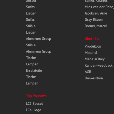
Sessel
Eames, Charles
Sofas
Mies van der Rohe
Liegen
Jacobsen, Arne
Sofas
Gray, Eileen
Stühle
Breuer, Marcel
Liegen
Aluminum Group
Über Uns
Stühle
Produktion
Aluminum Group
Material
Tische
Made in Italy
Lampen
Kunden-Feedback
Ersatzteile
AGB
Tische
Dankeschön
Lampen
Top Produkte
LC2 Sessel
LC4 Liege