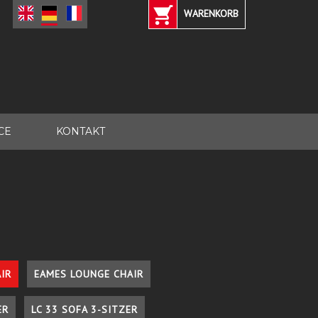
WARENKORB
CE
KONTAKT
IR
EAMES LOUNGE CHAIR
ER
LC 33 SOFA 3-SITZER