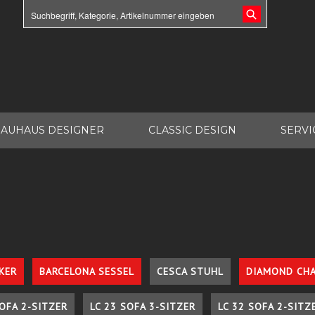
AUHAUS DESIGNER
CLASSIC DESIGN
SERVI
KER
BARCELONA SESSEL
CESCA STUHL
DIAMOND CHA
SOFA 2-SITZER
LC 23 SOFA 3-SITZER
LC 32 SOFA 2-SITZ