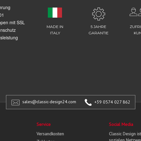
hrung
01
ppen mit SSL
MADE IN
5 JAHRE
ZUFR
enschutz
ITALY
GARANTIE
KU
sleistung
sales@classic-design24.com
+39 0574 027 862
Service
Social Media
Versandkosten
Classic Design is
sozialen Netzwer