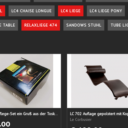
L
LC4 CHAISE LONGUE
LC4 LIEGE
LC4 LIEGE PONY
E TABLE
RELAXLIEGE 474
SANDOWS STUHL
TUBE LI
Lederpflege-Set ein Gruß aus der Toskana...
LC 702 Auflage gepolstert mit Ko
Le Corbusier
.00