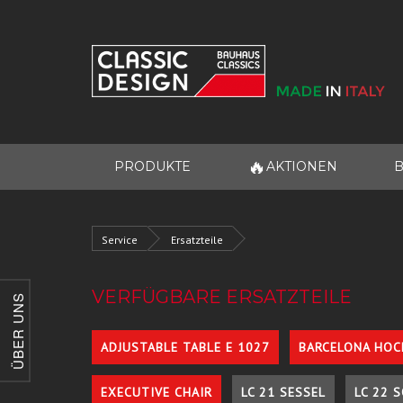
🔥
PRODUKTE
AKTIONEN
B
Service
Ersatzteile
VERFÜGBARE ERSATZTEILE
ÜBER UNS
ADJUSTABLE TABLE E 1027
BARCELONA HOC
EXECUTIVE CHAIR
LC 21 SESSEL
LC 22 