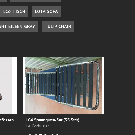
LC6 TISCH
LOTA SOFA
GHT EILEEN GRAY
TULIP CHAIR
pfkissen
LC4 Spanngurte-Set (35 Stck)
Le Corbusier