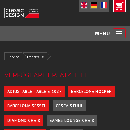
Toggle
MENÜ
navigat
Service
Ersatzteile
VERFÜGBARE ERSATZTEILE
ADJUSTABLE TABLE E 1027
BARCELONA HOCKER
BARCELONA SESSEL
CESCA STUHL
DIAMOND CHAIR
EAMES LOUNGE CHAIR