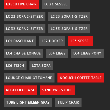
EXECUTIVE CHAIR
LC 21 SESSEL
LC 22 SOFA 2-SITZER
LC 23 SOFA 3-SITZER
LC 32 SOFA 2-SITZER
LC 33 SOFA 3-SITZER
LC1 BASCULANT
LC2 HOCKER
LC3 SESSEL
LC4 CHAISE LONGUE
LC4 LIEGE
LC4 LIEGE PONY
LC6 TISCH
LOTA SOFA
LOUNGE CHAIR OTTOMANE
NOGUCHI COFFEE TABLE
RELAXLIEGE 474
SANDOWS STUHL
TUBE LIGHT EILEEN GRAY
TULIP CHAIR