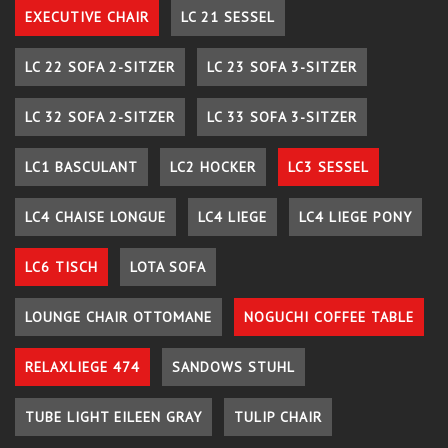
EXECUTIVE CHAIR
LC 21 SESSEL
LC 22 SOFA 2-SITZER
LC 23 SOFA 3-SITZER
LC 32 SOFA 2-SITZER
LC 33 SOFA 3-SITZER
LC1 BASCULANT
LC2 HOCKER
LC3 SESSEL
LC4 CHAISE LONGUE
LC4 LIEGE
LC4 LIEGE PONY
LC6 TISCH
LOTA SOFA
LOUNGE CHAIR OTTOMANE
NOGUCHI COFFEE TABLE
RELAXLIEGE 474
SANDOWS STUHL
TUBE LIGHT EILEEN GRAY
TULIP CHAIR