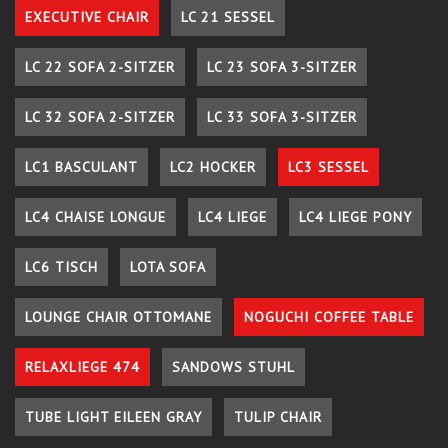
EXECUTIVE CHAIR
LC 21 SESSEL
LC 22 SOFA 2-SITZER
LC 23 SOFA 3-SITZER
LC 32 SOFA 2-SITZER
LC 33 SOFA 3-SITZER
LC1 BASCULANT
LC2 HOCKER
LC3 SESSEL
LC4 CHAISE LONGUE
LC4 LIEGE
LC4 LIEGE PONY
LC6 TISCH
LOTA SOFA
LOUNGE CHAIR OTTOMANE
NOGUCHI COFFEE TABLE
RELAXLIEGE 474
SANDOWS STUHL
TUBE LIGHT EILEEN GRAY
TULIP CHAIR