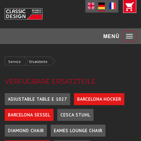
Toggle
MENÜ
navigat
Service
Ersatzteile
VERFÜGBARE ERSATZTEILE
ADJUSTABLE TABLE E 1027
BARCELONA HOCKER
BARCELONA SESSEL
CESCA STUHL
DIAMOND CHAIR
EAMES LOUNGE CHAIR