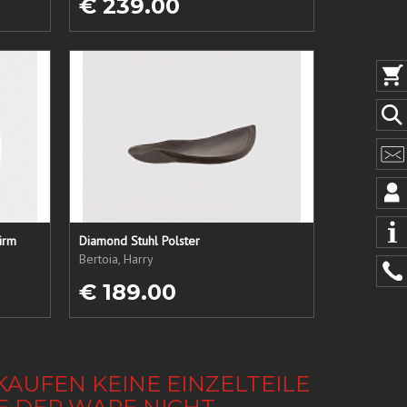
€ 239.00
irm
Diamond Stuhl Polster
Bertoia, Harry
€ 189.00
KAUFEN KEINE EINZELTEILE