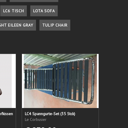
LC6 TISCH
LOTA SOFA
GHT EILEEN GRAY
TULIP CHAIR
pfkissen
LC4 Spanngurte-Set (35 Stck)
Le Corbusier