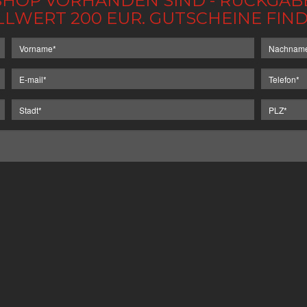
IM SHOP VORHANDEN SIND - RÜCKGA
LLWERT 200 EUR. GUTSCHEINE FI