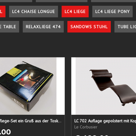
L
LC4 CHAISE LONGUE
LC4 LIEGE
LC4 LIEGE PONY
E TABLE
RELAXLIEGE 474
SANDOWS STUHL
TUBE LI
Lederpflege-Set ein Gruß aus der Toskana...
LC 702 Auflage gepolstert mit Ko
Le Corbusier
.00