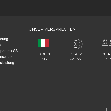
UNSER VERSPRECHEN
hrung
01
ppen mit SSL
MADE IN
5 JAHRE
ZUFR
enschutz
ITALY
GARANTIE
KU
sleistung