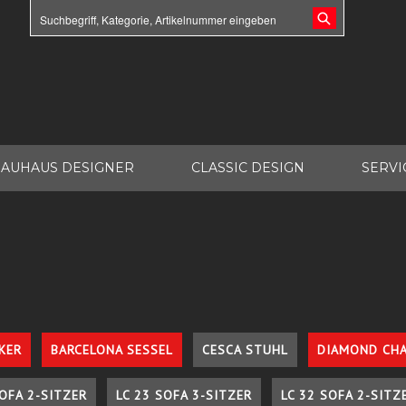
AUHAUS DESIGNER
CLASSIC DESIGN
SERVI
KER
BARCELONA SESSEL
CESCA STUHL
DIAMOND CHA
SOFA 2-SITZER
LC 23 SOFA 3-SITZER
LC 32 SOFA 2-SITZ