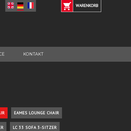
WARENKORB
CE
KONTAKT
IR
EAMES LOUNGE CHAIR
ER
LC 33 SOFA 3-SITZER