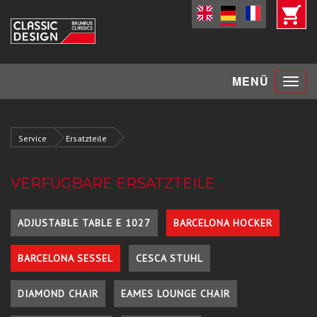
Toggle
MENÜ
navigat
Service
Ersatzteile
VERFÜGBARE ERSATZTEILE
ADJUSTABLE TABLE E 1027
BARCELONA HOCKER
BARCELONA SESSEL
CESCA STUHL
DIAMOND CHAIR
EAMES LOUNGE CHAIR