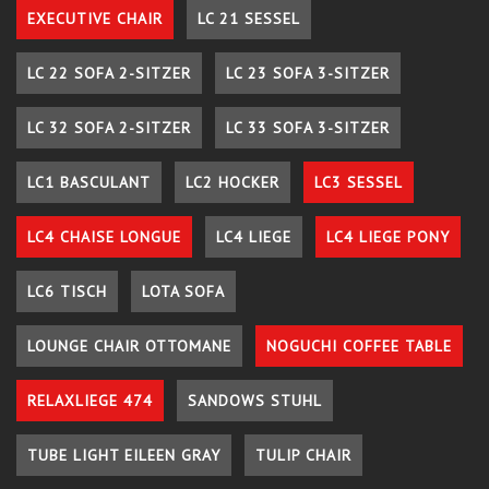
EXECUTIVE CHAIR
LC 21 SESSEL
LC 22 SOFA 2-SITZER
LC 23 SOFA 3-SITZER
LC 32 SOFA 2-SITZER
LC 33 SOFA 3-SITZER
LC1 BASCULANT
LC2 HOCKER
LC3 SESSEL
LC4 CHAISE LONGUE
LC4 LIEGE
LC4 LIEGE PONY
LC6 TISCH
LOTA SOFA
LOUNGE CHAIR OTTOMANE
NOGUCHI COFFEE TABLE
RELAXLIEGE 474
SANDOWS STUHL
TUBE LIGHT EILEEN GRAY
TULIP CHAIR