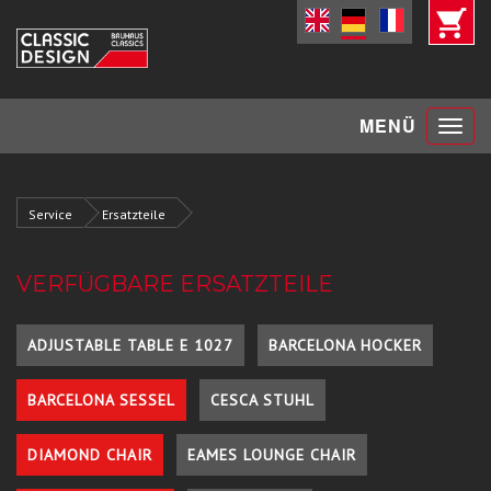
Toggle
MENÜ
navigat
Service
Ersatzteile
VERFÜGBARE ERSATZTEILE
ADJUSTABLE TABLE E 1027
BARCELONA HOCKER
BARCELONA SESSEL
CESCA STUHL
DIAMOND CHAIR
EAMES LOUNGE CHAIR