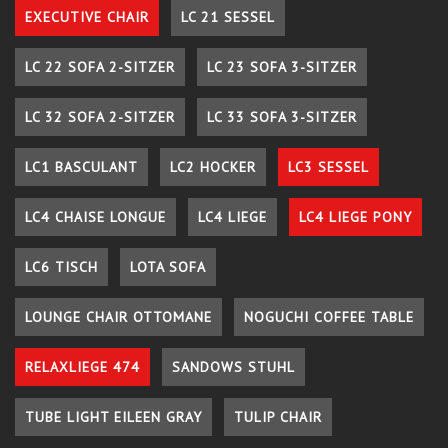
EXECUTIVE CHAIR
LC 21 SESSEL
LC 22 SOFA 2-SITZER
LC 23 SOFA 3-SITZER
LC 32 SOFA 2-SITZER
LC 33 SOFA 3-SITZER
LC1 BASCULANT
LC2 HOCKER
LC3 SESSEL
LC4 CHAISE LONGUE
LC4 LIEGE
LC4 LIEGE PONY
LC6 TISCH
LOTA SOFA
LOUNGE CHAIR OTTOMANE
NOGUCHI COFFEE TABLE
RELAXLIEGE 474
SANDOWS STUHL
TUBE LIGHT EILEEN GRAY
TULIP CHAIR