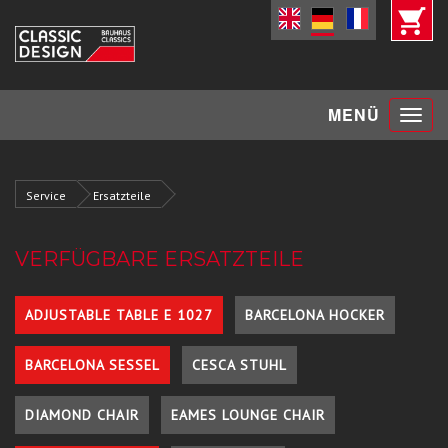
Toggle
MENÜ
navigat
Service
Ersatzteile
VERFÜGBARE ERSATZTEILE
ADJUSTABLE TABLE E 1027
BARCELONA HOCKER
BARCELONA SESSEL
CESCA STUHL
DIAMOND CHAIR
EAMES LOUNGE CHAIR