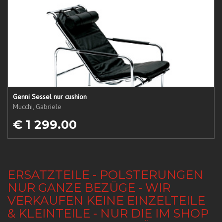
Genni Sessel nur cushion
Mucchi, Gabriele
€ 1 299.00
ERSATZTEILE - POLSTERUNGEN
NUR GANZE BEZÜGE - WIR
VERKAUFEN KEINE EINZELTEILE
& KLEINTEILE - NUR DIE IM SHOP