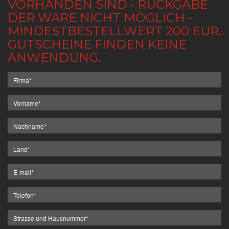
VORHANDEN SIND - RÜCKGABE
DER WARE NICHT MÖGLICH -
MINDESTBESTELLWERT 200 EUR.
GUTSCHEINE FINDEN KEINE
ANWENDUNG.