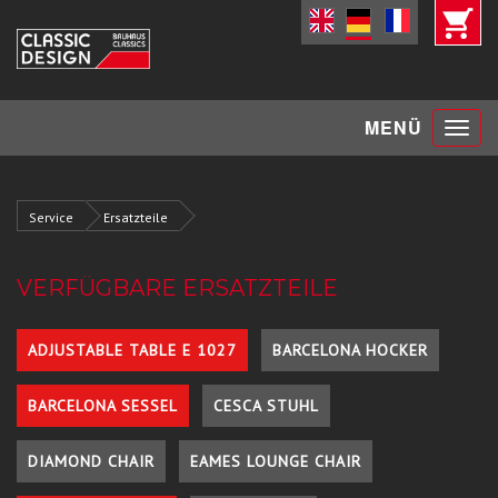
Toggle
MENÜ
navigat
Service
Ersatzteile
VERFÜGBARE ERSATZTEILE
ADJUSTABLE TABLE E 1027
BARCELONA HOCKER
BARCELONA SESSEL
CESCA STUHL
DIAMOND CHAIR
EAMES LOUNGE CHAIR