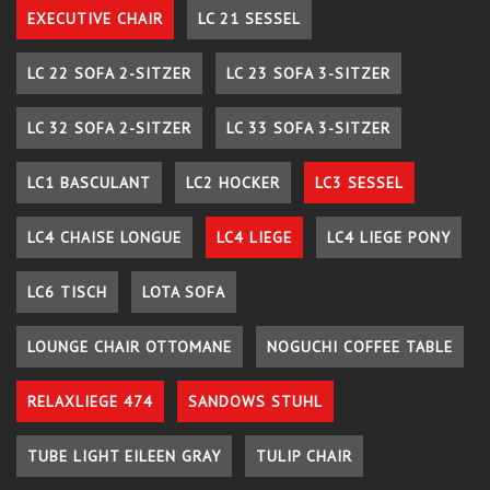
EXECUTIVE CHAIR
LC 21 SESSEL
LC 22 SOFA 2-SITZER
LC 23 SOFA 3-SITZER
LC 32 SOFA 2-SITZER
LC 33 SOFA 3-SITZER
LC1 BASCULANT
LC2 HOCKER
LC3 SESSEL
LC4 CHAISE LONGUE
LC4 LIEGE
LC4 LIEGE PONY
LC6 TISCH
LOTA SOFA
LOUNGE CHAIR OTTOMANE
NOGUCHI COFFEE TABLE
RELAXLIEGE 474
SANDOWS STUHL
TUBE LIGHT EILEEN GRAY
TULIP CHAIR