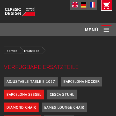
Toggle
MENÜ
navigat
Service
Ersatzteile
VERFÜGBARE ERSATZTEILE
ADJUSTABLE TABLE E 1027
BARCELONA HOCKER
BARCELONA SESSEL
CESCA STUHL
DIAMOND CHAIR
EAMES LOUNGE CHAIR