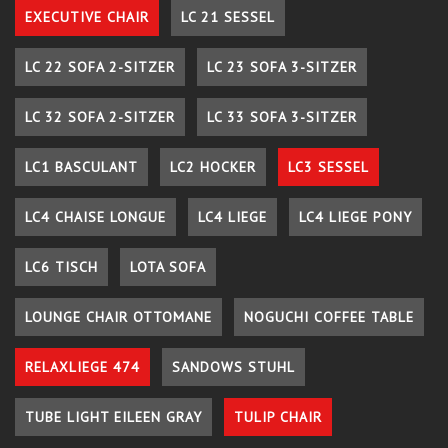
EXECUTIVE CHAIR
LC 21 SESSEL
LC 22 SOFA 2-SITZER
LC 23 SOFA 3-SITZER
LC 32 SOFA 2-SITZER
LC 33 SOFA 3-SITZER
LC1 BASCULANT
LC2 HOCKER
LC3 SESSEL
LC4 CHAISE LONGUE
LC4 LIEGE
LC4 LIEGE PONY
LC6 TISCH
LOTA SOFA
LOUNGE CHAIR OTTOMANE
NOGUCHI COFFEE TABLE
RELAXLIEGE 474
SANDOWS STUHL
TUBE LIGHT EILEEN GRAY
TULIP CHAIR