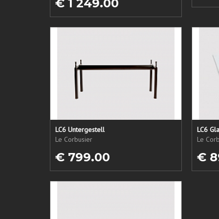
€ 1 249.00
LC6 Untergestell
LC6 Gla
Le Corbusier
Le Corb
€ 799.00
€ 8