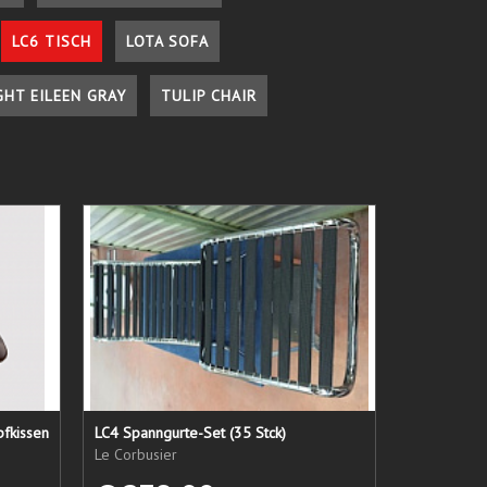
LC6 TISCH
LOTA SOFA
GHT EILEEN GRAY
TULIP CHAIR
pfkissen
LC4 Spanngurte-Set (35 Stck)
Le Corbusier