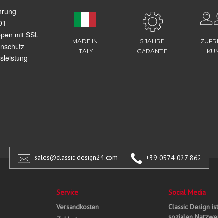
hrung
01
ppen mit SSL
MADE IN
5 JAHRE
ZUFR
enschutz
ITALY
GARANTIE
KU
sleistung
sales@classic-design24.com
+39 0574 027 862
Service
Social Media
Versandkosten
Classic Design is
sozialen Netzwer