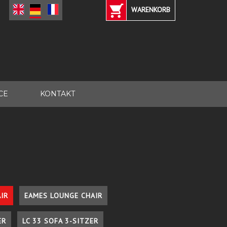
WARENKORB
CE
KONTAKT
IR
EAMES LOUNGE CHAIR
ER
LC 33 SOFA 3-SITZER