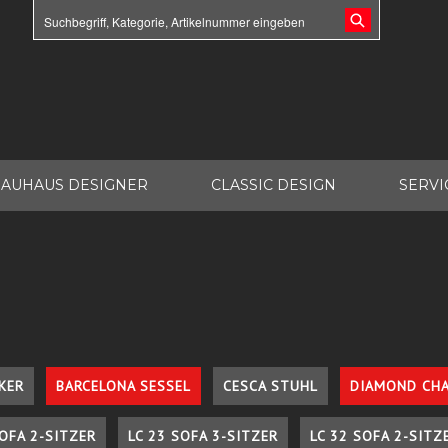
AUHAUS DESIGNER
CLASSIC DESIGN
SERVI
KER
BARCELONA SESSEL
CESCA STUHL
DIAMOND CHA
SOFA 2-SITZER
LC 23 SOFA 3-SITZER
LC 32 SOFA 2-SITZ