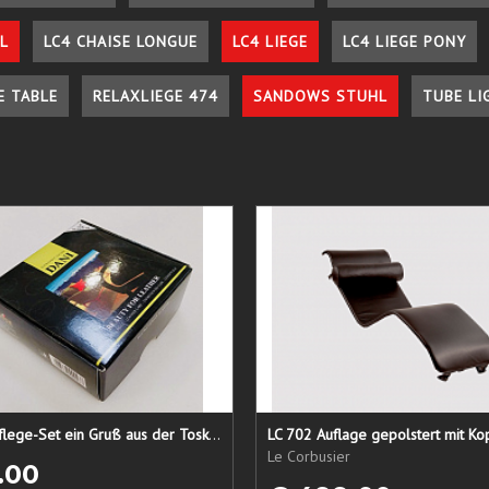
L
LC4 CHAISE LONGUE
LC4 LIEGE
LC4 LIEGE PONY
E TABLE
RELAXLIEGE 474
SANDOWS STUHL
TUBE LI
Lederpflege-Set ein Gruß aus der Toskana...
LC 702 Auflage gepolstert mit Ko
Le Corbusier
.00