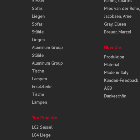
Sessel
Eames, Charles
Sofas
Mies van der Rohe
Liegen
Jacobsen, Arne
Sofas
Gray, Eileen
Stühle
Breuer, Marcel
Liegen
Aluminum Group
Über Uns
Stühle
Produktion
Aluminum Group
Material
Tische
Made in Italy
Lampen
Kunden-Feedback
Ersatzteile
AGB
Tische
Dankeschön
Lampen
Top Produkte
LC2 Sessel
LC4 Liege