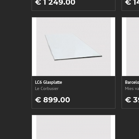
€ 1 249.00
€ 1
LC6 Glasplatte
Barcel
Le Corbusier
Mies v
€ 899.00
€ 3