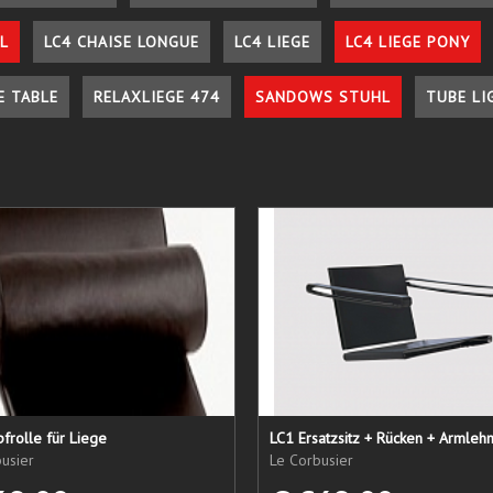
L
LC4 CHAISE LONGUE
LC4 LIEGE
LC4 LIEGE PONY
E TABLE
RELAXLIEGE 474
SANDOWS STUHL
TUBE LI
frolle für Liege
usier
Le Corbusier