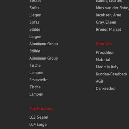
Sessel
Eames, Charles
Sofas
Mies van der Rohe
Liegen
Jacobsen, Arne
Sofas
Gray, Eileen
Stühle
Breuer, Marcel
Liegen
Aluminum Group
Über Uns
Stühle
Produktion
Aluminum Group
Material
Tische
Made in Italy
Lampen
Kunden-Feedback
Ersatzteile
AGB
Tische
Dankeschön
Lampen
Top Produkte
LC2 Sessel
LC4 Liege