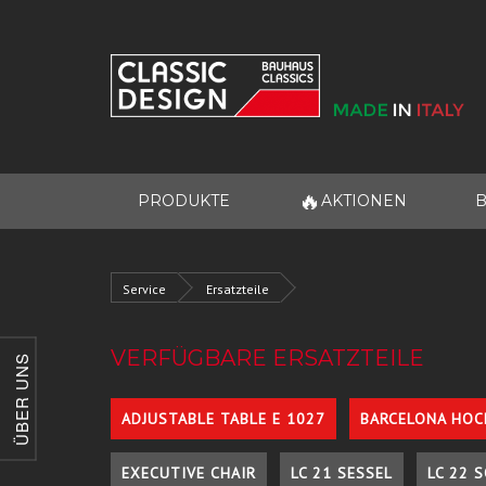
🔥
PRODUKTE
AKTIONEN
B
Service
Ersatzteile
VERFÜGBARE ERSATZTEILE
ÜBER UNS
ADJUSTABLE TABLE E 1027
BARCELONA HOC
EXECUTIVE CHAIR
LC 21 SESSEL
LC 22 