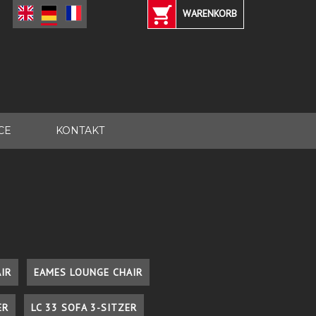
WARENKORB
CE
KONTAKT
IR
EAMES LOUNGE CHAIR
ER
LC 33 SOFA 3-SITZER