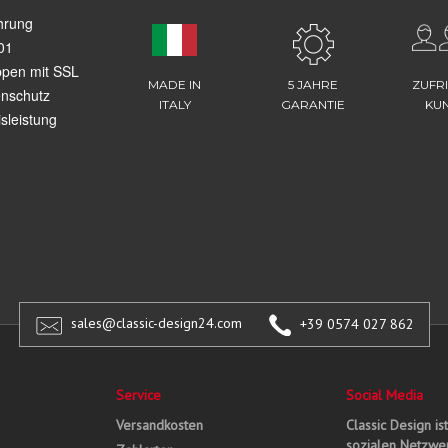
hrung
01
ppen mit SSL
MADE IN
5 JAHRE
ZUFR
enschutz
ITALY
GARANTIE
KU
sleistung
sales@classic-design24.com
+39 0574 027 862
Service
Social Media
Versandkosten
Classic Design is
sozialen Netzwer