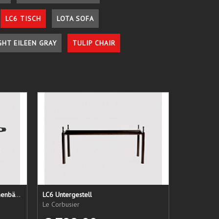
LC6 TISCH
LOTA SOFA
GHT EILEEN GRAY
TULIP CHAIR
LC1 Ersatzsitz + Rücken + Armlehnenbänder
LC6 Untergestell
Le Corbusier