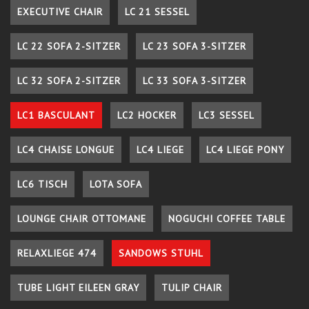
EXECUTIVE CHAIR
LC 21 SESSEL
LC 22 SOFA 2-SITZER
LC 23 SOFA 3-SITZER
LC 32 SOFA 2-SITZER
LC 33 SOFA 3-SITZER
LC1 BASCULANT
LC2 HOCKER
LC3 SESSEL
LC4 CHAISE LONGUE
LC4 LIEGE
LC4 LIEGE PONY
LC6 TISCH
LOTA SOFA
LOUNGE CHAIR OTTOMANE
NOGUCHI COFFEE TABLE
RELAXLIEGE 474
SANDOWS STUHL
TUBE LIGHT EILEEN GRAY
TULIP CHAIR