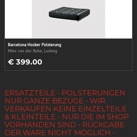
Barcelona Hocker Polsterung
Mies van der Rohe, Ludwig
€ 399.00
ERSATZTEILE - POLSTERUNGEN
NUR GANZE BEZÜGE - WIR
VERKAUFEN KEINE EINZELTEILE
& KLEINTEILE - NUR DIE IM SHOP
VORHANDEN SIND - RÜCKGABE
DER WARE NICHT MÖGLICH -