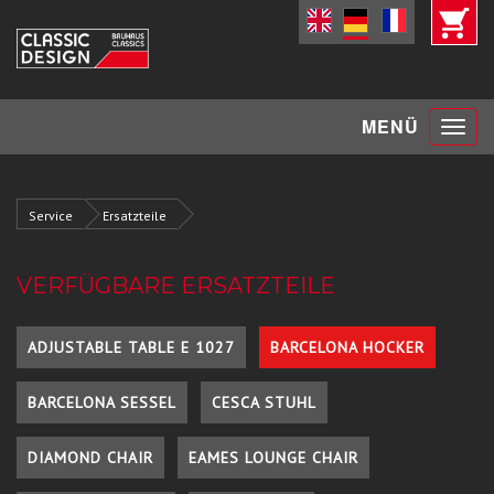
Toggle
MENÜ
navigat
Service
Ersatzteile
VERFÜGBARE ERSATZTEILE
ADJUSTABLE TABLE E 1027
BARCELONA HOCKER
BARCELONA SESSEL
CESCA STUHL
DIAMOND CHAIR
EAMES LOUNGE CHAIR