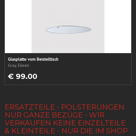
Glasplatte vom Beistelltisch
Gray, Eileen
€ 99.00
ERSATZTEILE - POLSTERUNGEN
NUR GANZE BEZÜGE - WIR
VERKAUFEN KEINE EINZELTEILE
& KLEINTEILE - NUR DIE IM SHOP