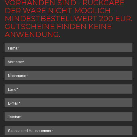
VORHANDEN SIND - RÜCKGABE
DER WARE NICHT MÖGLICH -
MINDESTBESTELLWERT 200 EUR.
GUTSCHEINE FINDEN KEINE
ANWENDUNG.