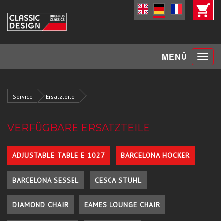
Toggle
MENÜ
navigat
Service
Ersatzteile
VERFÜGBARE ERSATZTEILE
ADJUSTABLE TABLE E 1027
BARCELONA HOCKER
BARCELONA SESSEL
CESCA STUHL
DIAMOND CHAIR
EAMES LOUNGE CHAIR