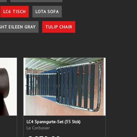
LC6 TISCH
LOTA SOFA
GHT EILEEN GRAY
TULIP CHAIR
LC4 Spanngurte-Set (35 Stck)
Le Corbusier