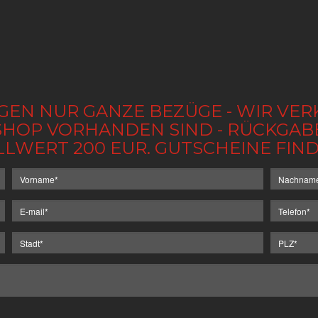
GEN NUR GANZE BEZÜGE - WIR VER
IM SHOP VORHANDEN SIND - RÜCKGA
LLWERT 200 EUR. GUTSCHEINE FI