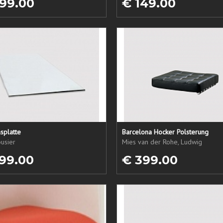
99.00
€ 149.00
splatte
Barcelona Hocker Polsterung
usier
Mies van der Rohe, Ludwig
99.00
€ 399.00