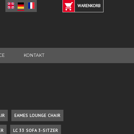
WARENKORB
CE
KONTAKT
IR
EAMES LOUNGE CHAIR
ER
LC 33 SOFA 3-SITZER