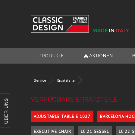
🔥
PRODUKTE
AKTIONEN
B
Service
Ersatzteile
VERFÜGBARE ERSATZTEILE
ÜBER UNS
ADJUSTABLE TABLE E 1027
BARCELONA HOC
EXECUTIVE CHAIR
LC 21 SESSEL
LC 22 