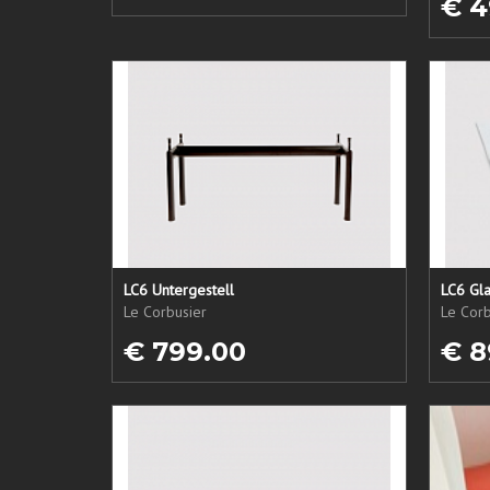
€ 4
LC6 Untergestell
LC6 Gla
Le Corbusier
Le Corb
€ 799.00
€ 8