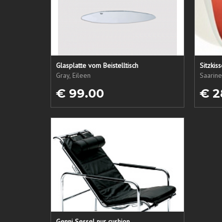
Glasplatte vom Beistelltisch
Sitzkis
Gray, Eileen
Saarine
€ 99.00
€ 2
Genni Sessel nur cushion