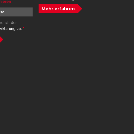
nieren
Mehr erfahren
me ich der
erklärung
zu.
*