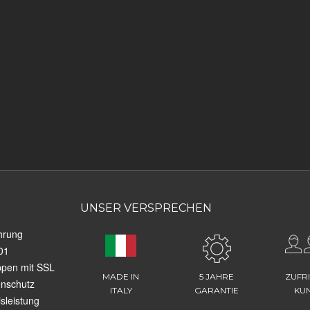
UNSER VERSPRECHEN
hrung
01
ppen mit SSL
MADE IN
5 JAHRE
ZUFR
enschutz
ITALY
GARANTIE
KU
sleistung