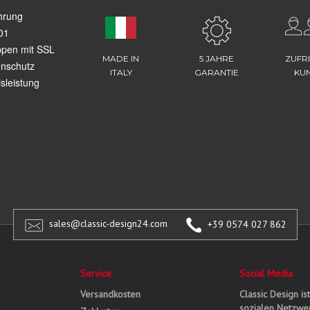
hrung
01
ppen mit SSL
MADE IN
5 JAHRE
ZUFR
enschutz
ITALY
GARANTIE
KU
sleistung
sales@classic-design24.com
+39 0574 027 862
Service
Social Media
Versandkosten
Classic Design is
sozialen Netzwer