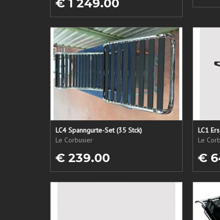
€ 1 249.00
LC4 Spanngurte-Set (35 Stck)
Le Corbusier
Le Corb
€ 239.00
€ 6