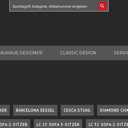
AUHAUS DESIGNER
CLASSIC DESIGN
SERVI
KER
BARCELONA SESSEL
CESCA STUHL
DIAMOND CHA
SOFA 2-SITZER
LC 23 SOFA 3-SITZER
LC 32 SOFA 2-SITZ