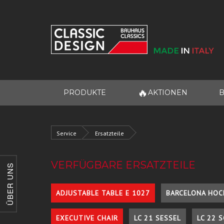
🔥
PRODUKTE
AKTIONEN
B
Service
Ersatzteile
VERFÜGBARE ERSATZTEILE
ÜBER UNS
ADJUSTABLE TABLE E 1027
BARCELONA HOC
EXECUTIVE CHAIR
LC 21 SESSEL
LC 22 