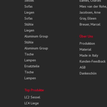
Sessel
Eames, Charles
Sofas
Mies van der Rohe
Liegen
Jacobsen, Arne
Sofas
Gray, Eileen
Stühle
Breuer, Marcel
Liegen
Aluminum Group
Über Uns
Stühle
Produktion
Aluminum Group
Material
Tische
Made in Italy
Lampen
Kunden-Feedback
Ersatzteile
AGB
Tische
Dankeschön
Lampen
Top Produkte
LC2 Sessel
LC4 Liege