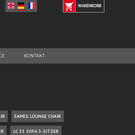
WARENKORB
CE
KONTAKT
IR
EAMES LOUNGE CHAIR
ER
LC 33 SOFA 3-SITZER