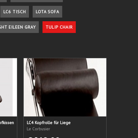
LC6 TISCH
LOTA SOFA
GHT EILEEN GRAY
TULIP CHAIR
pfkissen
LC4 Kopfrolle für Liege
Le Corbusier