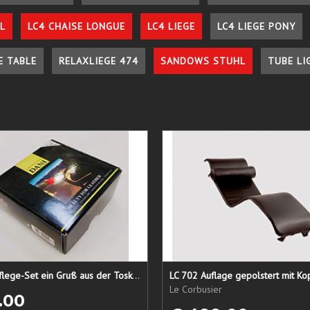
L
LC4 CHAISE LONGUE
LC4 LIEGE
LC4 LIEGE PONY
E TABLE
RELAXLIEGE 474
SANDOWS STUHL
TUBE LI
Lederpflege-Set ein Gruß aus der Toskana...
LC 702 Auflage gepolstert mit Ko
Le Corbusier
.00