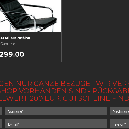
essel nur cushion
 Gabriele
 299.00
GEN NUR GANZE BEZÜGE - WIR VER
IM SHOP VORHANDEN SIND - RÜCKGA
LLWERT 200 EUR. GUTSCHEINE FI