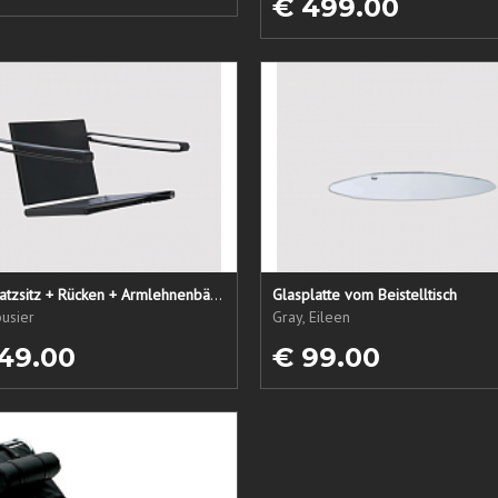
€ 499.00
LC1 Ersatzsitz + Rücken + Armlehnenbänder
Glasplatte vom Beistelltisch
usier
Gray, Eileen
49.00
€ 99.00