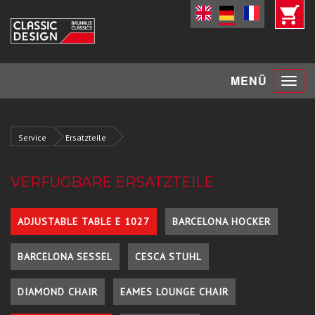
Toggle
MENÜ
navigat
Service
Ersatzteile
VERFÜGBARE ERSATZTEILE
ADJUSTABLE TABLE E 1027
BARCELONA HOCKER
BARCELONA SESSEL
CESCA STUHL
DIAMOND CHAIR
EAMES LOUNGE CHAIR