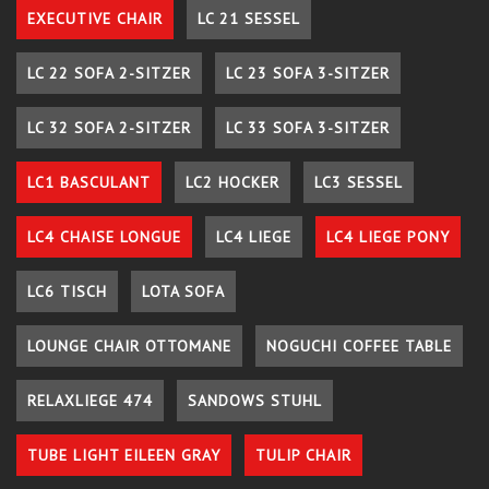
EXECUTIVE CHAIR
LC 21 SESSEL
LC 22 SOFA 2-SITZER
LC 23 SOFA 3-SITZER
LC 32 SOFA 2-SITZER
LC 33 SOFA 3-SITZER
LC1 BASCULANT
LC2 HOCKER
LC3 SESSEL
LC4 CHAISE LONGUE
LC4 LIEGE
LC4 LIEGE PONY
LC6 TISCH
LOTA SOFA
LOUNGE CHAIR OTTOMANE
NOGUCHI COFFEE TABLE
RELAXLIEGE 474
SANDOWS STUHL
TUBE LIGHT EILEEN GRAY
TULIP CHAIR