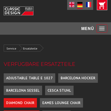
Toggle
MENÜ
navigat
Service
Ersatzteile
VERFÜGBARE ERSATZTEILE
ADJUSTABLE TABLE E 1027
BARCELONA HOCKER
BARCELONA SESSEL
CESCA STUHL
DIAMOND CHAIR
EAMES LOUNGE CHAIR