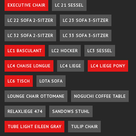
EXECUTIVE CHAIR
LC 21 SESSEL
LC 22 SOFA 2-SITZER
LC 23 SOFA 3-SITZER
LC 32 SOFA 2-SITZER
LC 33 SOFA 3-SITZER
LC1 BASCULANT
LC2 HOCKER
LC3 SESSEL
LC4 CHAISE LONGUE
LC4 LIEGE
LC4 LIEGE PONY
LC6 TISCH
LOTA SOFA
LOUNGE CHAIR OTTOMANE
NOGUCHI COFFEE TABLE
RELAXLIEGE 474
SANDOWS STUHL
TUBE LIGHT EILEEN GRAY
TULIP CHAIR