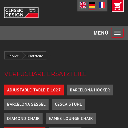
Toggle
MENÜ
navigat
Service
Ersatzteile
VERFÜGBARE ERSATZTEILE
ADJUSTABLE TABLE E 1027
BARCELONA HOCKER
BARCELONA SESSEL
CESCA STUHL
DIAMOND CHAIR
EAMES LOUNGE CHAIR