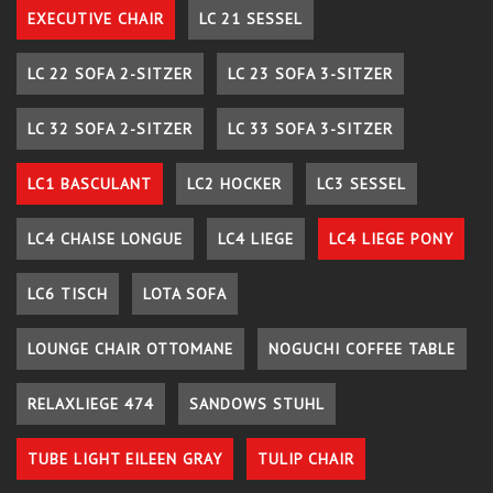
EXECUTIVE CHAIR
LC 21 SESSEL
LC 22 SOFA 2-SITZER
LC 23 SOFA 3-SITZER
LC 32 SOFA 2-SITZER
LC 33 SOFA 3-SITZER
LC1 BASCULANT
LC2 HOCKER
LC3 SESSEL
LC4 CHAISE LONGUE
LC4 LIEGE
LC4 LIEGE PONY
LC6 TISCH
LOTA SOFA
LOUNGE CHAIR OTTOMANE
NOGUCHI COFFEE TABLE
RELAXLIEGE 474
SANDOWS STUHL
TUBE LIGHT EILEEN GRAY
TULIP CHAIR