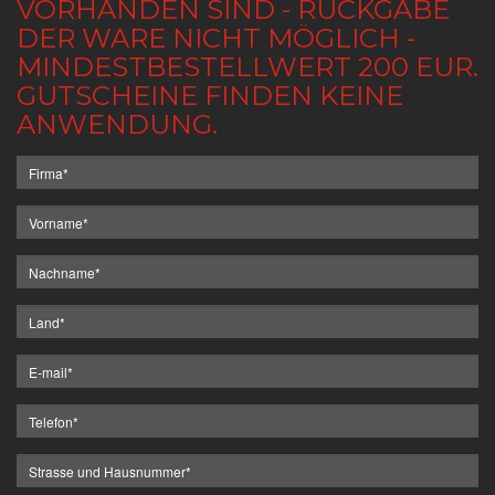
VORHANDEN SIND - RÜCKGABE
DER WARE NICHT MÖGLICH -
MINDESTBESTELLWERT 200 EUR.
GUTSCHEINE FINDEN KEINE
ANWENDUNG.