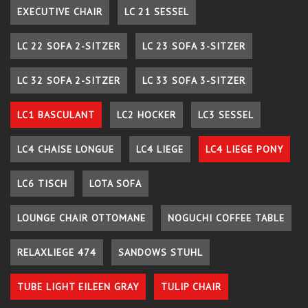
EXECUTIVE CHAIR
LC 21 SESSEL
LC 22 SOFA 2-SITZER
LC 23 SOFA 3-SITZER
LC 32 SOFA 2-SITZER
LC 33 SOFA 3-SITZER
LC1 BASCULANT
LC2 HOCKER
LC3 SESSEL
LC4 CHAISE LONGUE
LC4 LIEGE
LC4 LIEGE PONY
LC6 TISCH
LOTA SOFA
LOUNGE CHAIR OTTOMANE
NOGUCHI COFFEE TABLE
RELAXLIEGE 474
SANDOWS STUHL
TUBE LIGHT EILEEN GRAY
TULIP CHAIR