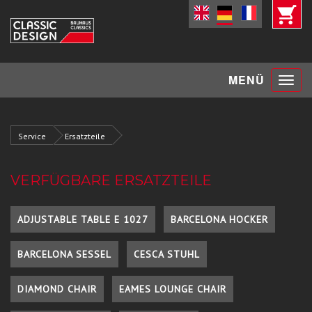
Toggle
MENÜ
navigat
Service
Ersatzteile
VERFÜGBARE ERSATZTEILE
ADJUSTABLE TABLE E 1027
BARCELONA HOCKER
BARCELONA SESSEL
CESCA STUHL
DIAMOND CHAIR
EAMES LOUNGE CHAIR