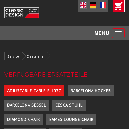
Toggle
MENÜ
navigat
Service
Ersatzteile
VERFÜGBARE ERSATZTEILE
ADJUSTABLE TABLE E 1027
BARCELONA HOCKER
BARCELONA SESSEL
CESCA STUHL
DIAMOND CHAIR
EAMES LOUNGE CHAIR