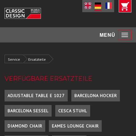
Toggle
MENÜ
navigat
Service
Ersatzteile
VERFÜGBARE ERSATZTEILE
ADJUSTABLE TABLE E 1027
BARCELONA HOCKER
BARCELONA SESSEL
CESCA STUHL
DIAMOND CHAIR
EAMES LOUNGE CHAIR