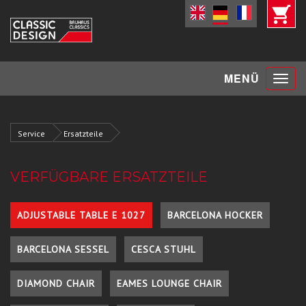
Toggle
MENÜ
navigat
Service
Ersatzteile
VERFÜGBARE ERSATZTEILE
ADJUSTABLE TABLE E 1027
BARCELONA HOCKER
BARCELONA SESSEL
CESCA STUHL
DIAMOND CHAIR
EAMES LOUNGE CHAIR