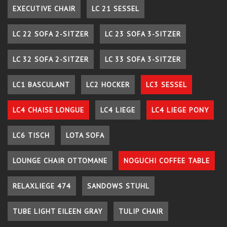
EXECUTIVE CHAIR
LC 21 SESSEL
LC 22 SOFA 2-SITZER
LC 23 SOFA 3-SITZER
LC 32 SOFA 2-SITZER
LC 33 SOFA 3-SITZER
LC1 BASCULANT
LC2 HOCKER
LC3 SESSEL
LC4 CHAISE LONGUE
LC4 LIEGE
LC4 LIEGE PONY
LC6 TISCH
LOTA SOFA
LOUNGE CHAIR OTTOMANE
NOGUCHI COFFEE TABLE
RELAXLIEGE 474
SANDOWS STUHL
TUBE LIGHT EILEEN GRAY
TULIP CHAIR