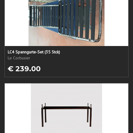
LC4 Spanngurte-Set (35 Stck)
Le Corbusier
€ 239.00