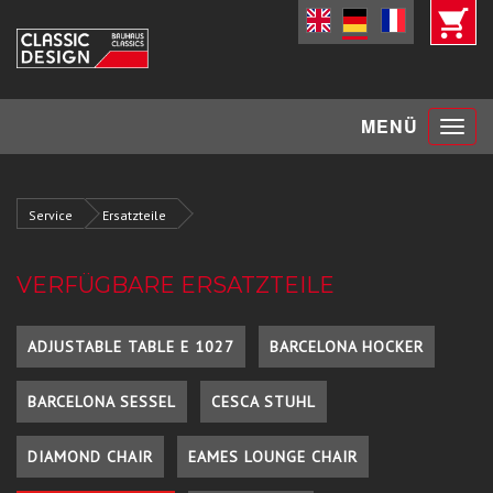
Toggle
MENÜ
navigat
Service
Ersatzteile
VERFÜGBARE ERSATZTEILE
ADJUSTABLE TABLE E 1027
BARCELONA HOCKER
BARCELONA SESSEL
CESCA STUHL
DIAMOND CHAIR
EAMES LOUNGE CHAIR