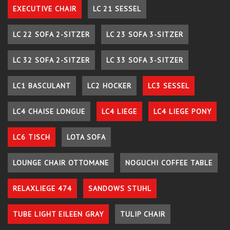
EXECUTIVE CHAIR
LC 21 SESSEL
LC 22 SOFA 2-SITZER
LC 23 SOFA 3-SITZER
LC 32 SOFA 2-SITZER
LC 33 SOFA 3-SITZER
LC1 BASCULANT
LC2 HOCKER
LC3 SESSEL
LC4 CHAISE LONGUE
LC4 LIEGE
LC4 LIEGE PONY
LC6 TISCH
LOTA SOFA
LOUNGE CHAIR OTTOMANE
NOGUCHI COFFEE TABLE
RELAXLIEGE 474
SANDOWS STUHL
TUBE LIGHT EILEEN GRAY
TULIP CHAIR