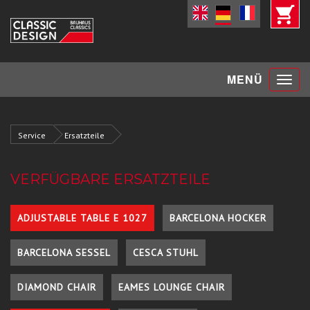
Toggle
MENÜ
navigat
Service
Ersatzteile
VERFÜGBARE ERSATZTEILE
ADJUSTABLE TABLE E 1027
BARCELONA HOCKER
BARCELONA SESSEL
CESCA STUHL
DIAMOND CHAIR
EAMES LOUNGE CHAIR