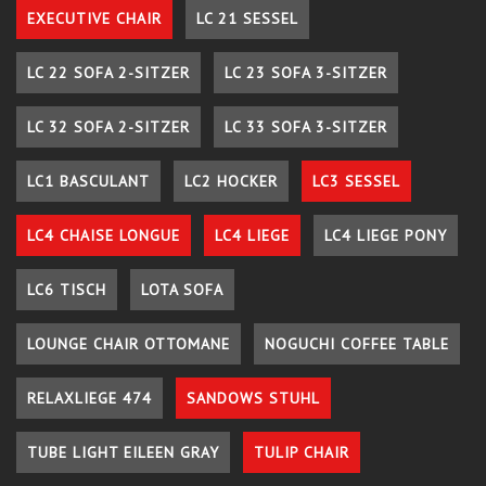
EXECUTIVE CHAIR
LC 21 SESSEL
LC 22 SOFA 2-SITZER
LC 23 SOFA 3-SITZER
LC 32 SOFA 2-SITZER
LC 33 SOFA 3-SITZER
LC1 BASCULANT
LC2 HOCKER
LC3 SESSEL
LC4 CHAISE LONGUE
LC4 LIEGE
LC4 LIEGE PONY
LC6 TISCH
LOTA SOFA
LOUNGE CHAIR OTTOMANE
NOGUCHI COFFEE TABLE
RELAXLIEGE 474
SANDOWS STUHL
TUBE LIGHT EILEEN GRAY
TULIP CHAIR