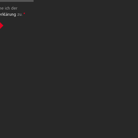
me ich der
erklärung
zu.
*