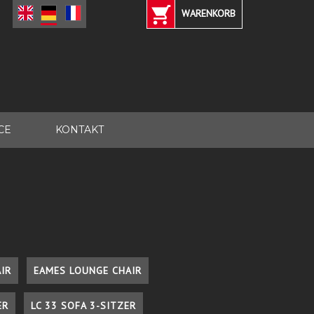
WARENKORB
CE
KONTAKT
IR
EAMES LOUNGE CHAIR
ER
LC 33 SOFA 3-SITZER