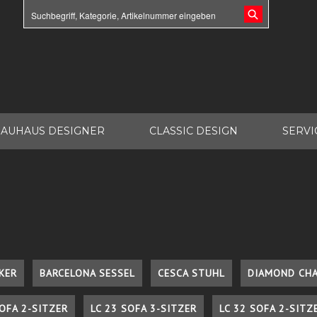
AUHAUS DESIGNER
CLASSIC DESIGN
SERVI
KER
BARCELONA SESSEL
CESCA STUHL
DIAMOND CHA
SOFA 2-SITZER
LC 23 SOFA 3-SITZER
LC 32 SOFA 2-SITZ