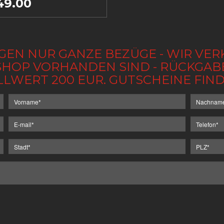
49.00
GEN NUR GANZE BEZÜGE - WIR VER
IM SHOP VORHANDEN SIND - RÜCKGA
LLWERT 200 EUR. GUTSCHEINE FI