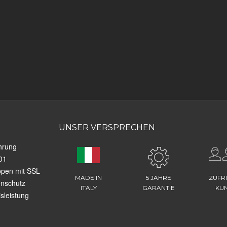
UNSER VERSPRECHEN
hrung
01
ppen mit SSL
MADE IN
5 JAHRE
ZUFR
enschutz
ITALY
GARANTIE
KU
sleistung