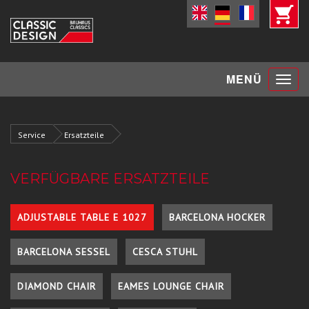
Toggle
MENÜ
navigat
Service
Ersatzteile
VERFÜGBARE ERSATZTEILE
ADJUSTABLE TABLE E 1027
BARCELONA HOCKER
BARCELONA SESSEL
CESCA STUHL
DIAMOND CHAIR
EAMES LOUNGE CHAIR